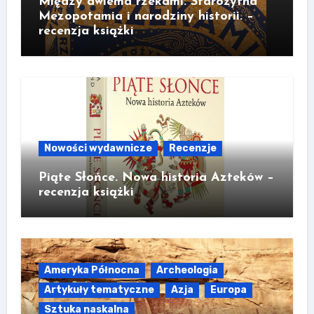
Między dwiema rzekami. Starożytna
Mezopotamia i narodziny historii. –
recenzja książki
Nowości wydawnicze
Recenzje
Piąte Słońce. Nowa historia Azteków –
recenzja książki
Ameryka Północna
Archeologia
Artykuły tematyczne
Azja
Europa
Sztuka naskalna