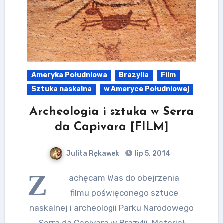
Ameryka Południowa
Brazylia
Film
Sztuka naskalna
w Ameryce Południowej
Archeologia i sztuka w Serra
da Capivara [FILM]
Julita Rękawek
lip 5, 2014
Z
achęcam Was do obejrzenia
filmu poświęconego sztuce
naskalnej i archeologii Parku Narodowego
Serra da Capivara w Brazylii. Materiał