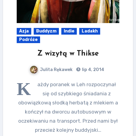
Azja
Buddyzm
Indie
Ladakh
Podróże
Z wizytą w Thikse
Julita Rękawek
lip 4, 2014
K
ażdy poranek w Leh rozpoczynał
się od szybkiego śniadania z
obowiązkową słodką herbatą z mlekiem a
kończył na dworcu autobusowym w
oczekiwaniu na transport. Przed nami był
przecież kolejny buddyjski…