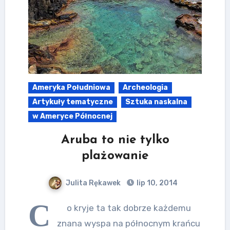
Ameryka Południowa
Archeologia
Artykuły tematyczne
Sztuka naskalna
w Ameryce Północnej
Aruba to nie tylko
plażowanie
Julita Rękawek
lip 10, 2014
C
o kryje ta tak dobrze każdemu
znana wyspa na północnym krańcu