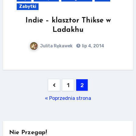
Zabytki
Indie – klasztor Thikse w
Ladakhu
Julita Rękawek
lip 4, 2014
Stronicowanie
1
2
wpisów
« Poprzednia strona
Nie Przegap!