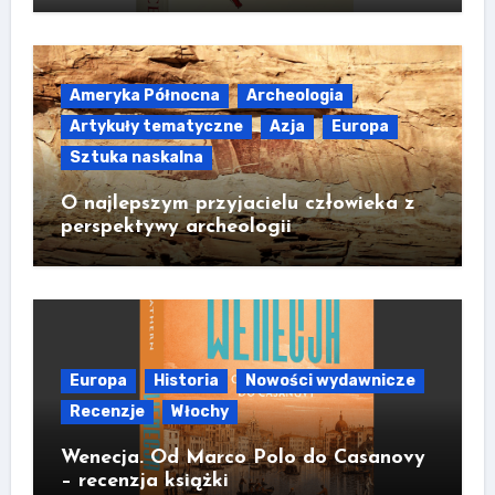
Ameryka Północna
Archeologia
Artykuły tematyczne
Azja
Europa
Sztuka naskalna
O najlepszym przyjacielu człowieka z
perspektywy archeologii
Europa
Historia
Nowości wydawnicze
Recenzje
Włochy
Wenecja. Od Marco Polo do Casanovy
– recenzja książki