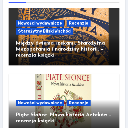
Nowości wydawnicze
Recenzje
Starożytny Bliski Wschód
Między dwiema rzekami. Starożytna
Mezopotamia i narodziny historii. –
recenzja książki
Nowości wydawnicze
Recenzje
Piąte Słońce. Nowa historia Azteków –
recenzja książki