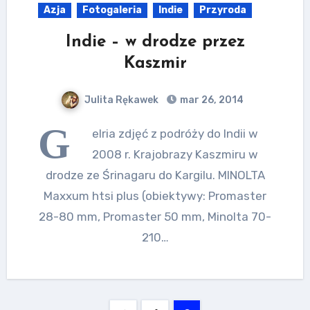
Azja
Fotogaleria
Indie
Przyroda
Indie – w drodze przez
Kaszmir
Julita Rękawek
mar 26, 2014
G
elria zdjęć z podróży do Indii w
2008 r. Krajobrazy Kaszmiru w
drodze ze Śrinagaru do Kargilu. MINOLTA
Maxxum htsi plus (obiektywy: Promaster
28-80 mm, Promaster 50 mm, Minolta 70-
210…