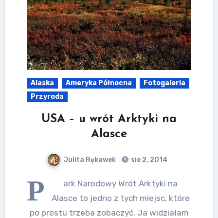
Alaska
Ameryka Północna
Fotogaleria
Przyroda
USA – u wrót Arktyki na
Alasce
Julita Rękawek
sie 2, 2014
P
ark Narodowy Wrót Arktyki na
Alasce to jedno z tych miejsc, które
po prostu trzeba zobaczyć. Ja widziałam