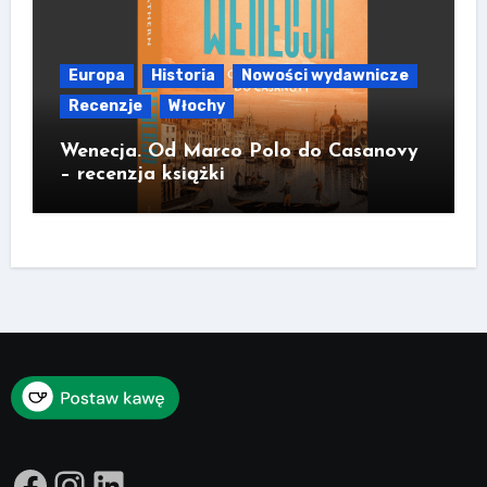
Europa
Historia
Nowości wydawnicze
Recenzje
Włochy
Wenecja. Od Marco Polo do Casanovy
– recenzja książki
Facebook
Instagram
LinkedIn