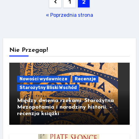
Stronicowanie
1
2
wpisów
« Poprzednia strona
Nie Przegap!
Nowości wydawnicze
Recenzje
Starożytny Bliski Wschód
Między dwiema rzekami. Starożytna
Mezopotamia i narodziny historii. –
recenzja książki