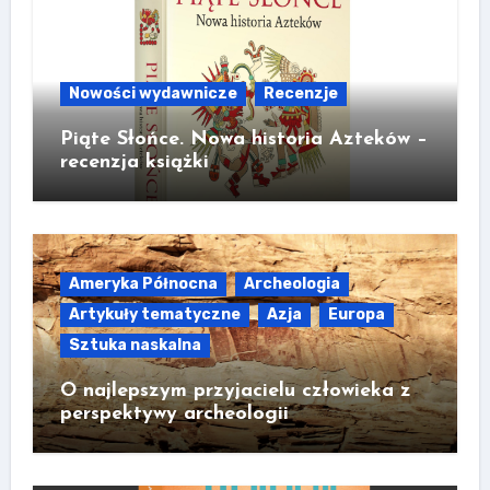
Nowości wydawnicze
Recenzje
Piąte Słońce. Nowa historia Azteków –
recenzja książki
Ameryka Północna
Archeologia
Artykuły tematyczne
Azja
Europa
Sztuka naskalna
O najlepszym przyjacielu człowieka z
perspektywy archeologii