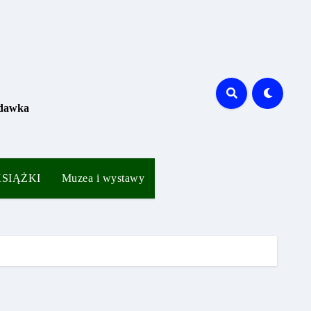
 dawka
 KSIĄŻKI
Muzea i wystawy