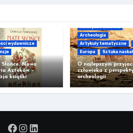
Ameryka Północna
Archeologia
ści wydawnicze
Artykuły tematyczne
nzje
Europa
Sztuka naska
e Słońce. Nowa
O najlepszym przyjac
ria Azteków –
człowieka z perspekt
zja książki
archeologii
Facebook
Instagram
LinkedIn