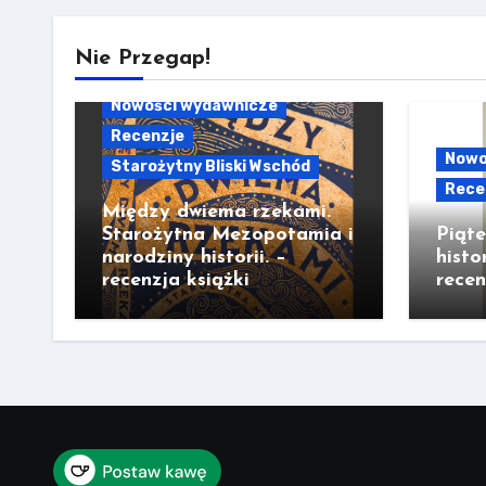
Nie Przegap!
Nowości wydawnicze
Recenzje
Nowo
Starożytny Bliski Wschód
Rece
Między dwiema rzekami.
Starożytna Mezopotamia i
Piąt
narodziny historii. –
histo
recenzja książki
recen