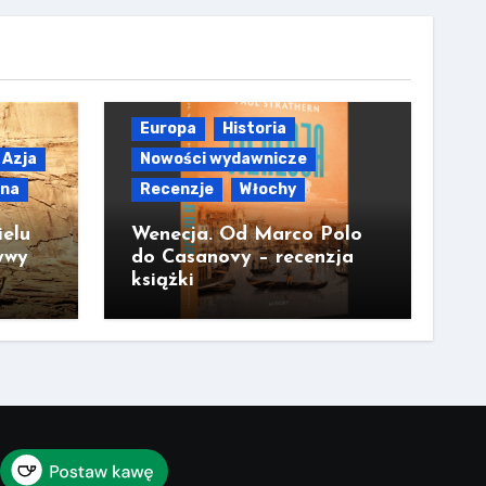
Europa
Historia
Azja
Nowości wydawnicze
lna
Recenzje
Włochy
ielu
Wenecja. Od Marco Polo
ywy
do Casanovy – recenzja
książki