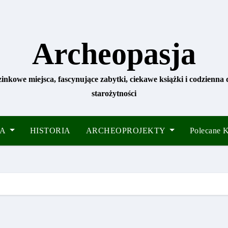
Archeopasja
zinkowe miejsca, fascynujące zabytki, ciekawe książki i codzienna
starożytności
IA
HISTORIA
ARCHEOPROJEKTY
Polecane