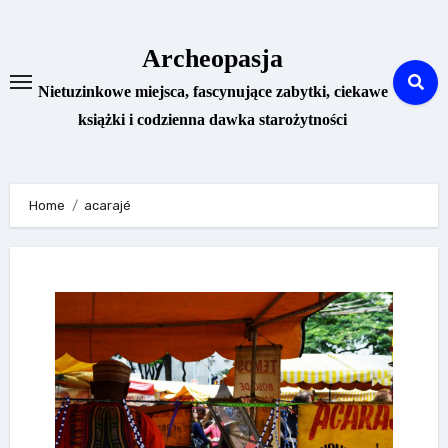
Skip
to
Archeopasja
content
Nietuzinkowe miejsca, fascynujące zabytki, ciekawe
książki i codzienna dawka starożytności
Home
acarajé