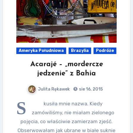
Ameryka Południowa
Brazylia
Podróże
Acarajé – „mordercze
jedzenie” z Bahia
Julita Rękawek
sie 16, 2015
S
kusiła mnie nazwa. Kiedy
zamówiliśmy, nie miałam zielonego
pojęcia, co właściwie zamierzam zjeść.
Obserwowałam jak ubrane w białe suknie