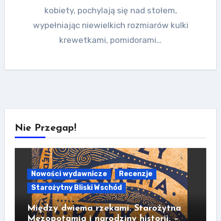
kobiety, pochylają się nad stołem,
wypełniając niewielkich rozmiarów kulki
krewetkami, pomidorami…
Nie Przegap!
Nowości wydawnicze
Recenzje
Starożytny Bliski Wschód
Między dwiema rzekami. Starożytna
Mezopotamia i narodziny historii. –