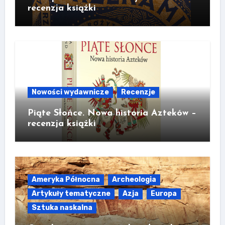
recenzja książki
Nowości wydawnicze
Recenzje
Piąte Słońce. Nowa historia Azteków –
recenzja książki
Ameryka Północna
Archeologia
Artykuły tematyczne
Azja
Europa
Sztuka naskalna