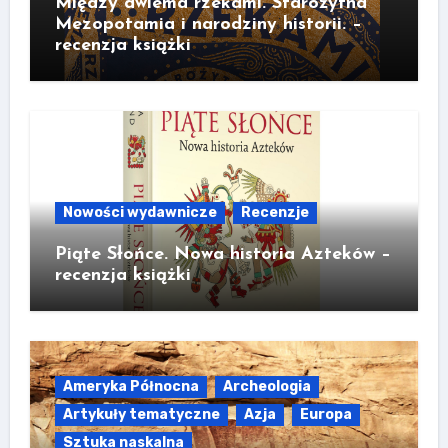
Między dwiema rzekami. Starożytna
Mezopotamia i narodziny historii. –
recenzja książki
Nowości wydawnicze
Recenzje
Piąte Słońce. Nowa historia Azteków –
recenzja książki
Ameryka Północna
Archeologia
Artykuły tematyczne
Azja
Europa
Sztuka naskalna