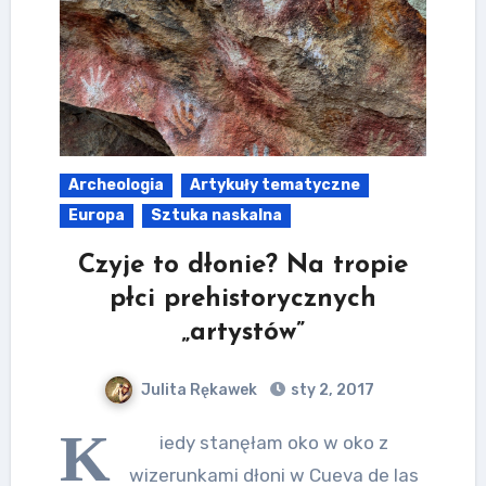
Archeologia
Artykuły tematyczne
Europa
Sztuka naskalna
Czyje to dłonie? Na tropie
płci prehistorycznych
„artystów”
Julita Rękawek
sty 2, 2017
K
iedy stanęłam oko w oko z
wizerunkami dłoni w Cueva de las