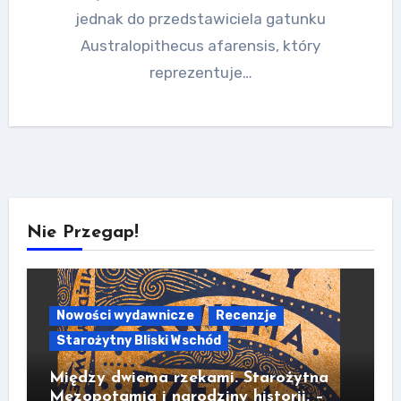
jednak do przedstawiciela gatunku
Australopithecus afarensis, który
reprezentuje…
Nie Przegap!
Nowości wydawnicze
Recenzje
Starożytny Bliski Wschód
Między dwiema rzekami. Starożytna
Mezopotamia i narodziny historii. –