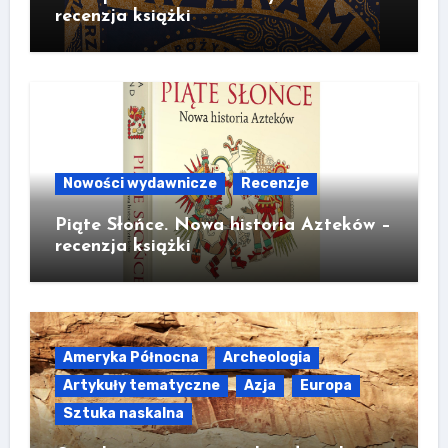
recenzja książki
Nowości wydawnicze
Recenzje
Piąte Słońce. Nowa historia Azteków –
recenzja książki
Ameryka Północna
Archeologia
Artykuły tematyczne
Azja
Europa
Sztuka naskalna