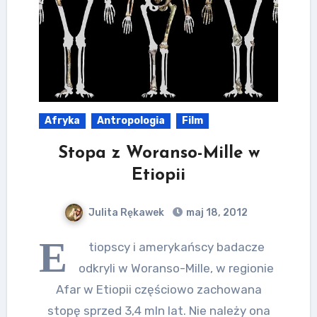
Afryka
Antropologia
Film
Stopa z Woranso-Mille w
Etiopii
Julita Rękawek
maj 18, 2012
E
tiopscy i amerykańscy badacze
odkryli w Woranso-Mille, w regionie
Afar w Etiopii częściowo zachowana
stopę sprzed 3,4 mln lat. Nie należy ona