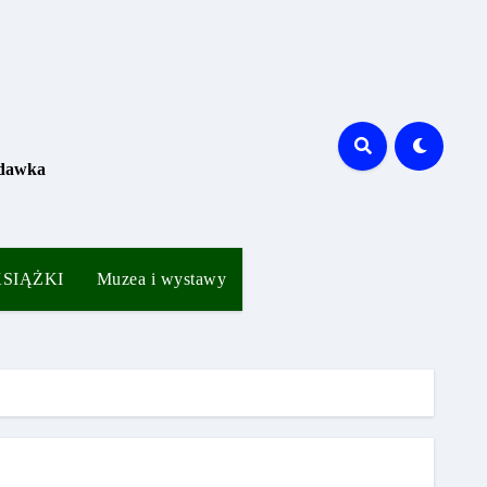
 dawka
 KSIĄŻKI
Muzea i wystawy