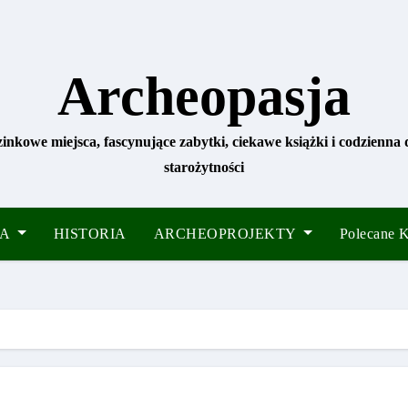
Archeopasja
zinkowe miejsca, fascynujące zabytki, ciekawe książki i codzienna
starożytności
IA
HISTORIA
ARCHEOPROJEKTY
Polecane