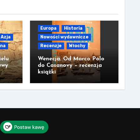
Europa
Historia
Azja
Nowości wydawnicze
lna
Recenzje
Włochy
ielu
Wenecja. Od Marco Polo
ywy
do Casanovy – recenzja
książki