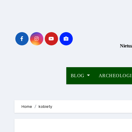
Skip
to
content
Nietu
BLOG
ARCHEOLOG
Home
kobiety