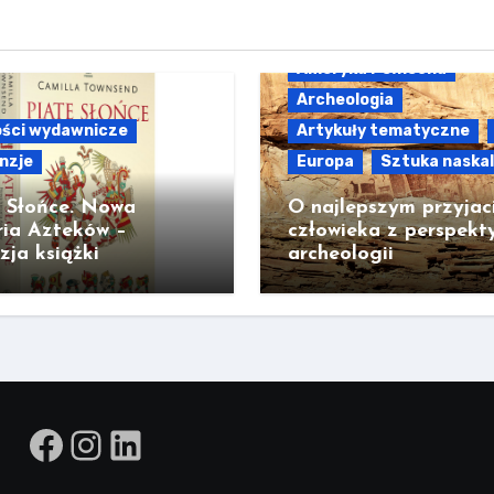
Ameryka Północna
Archeologia
ści wydawnicze
Artykuły tematyczne
nzje
Europa
Sztuka naska
e Słońce. Nowa
O najlepszym przyjac
ria Azteków –
człowieka z perspekt
zja książki
archeologii
Facebook
Instagram
LinkedIn