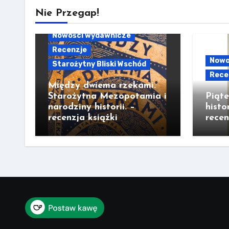
Nie Przegap!
Nowości wydawnicze
Recenzje
Nowo
Starożytny Bliski Wschód
Rece
Między dwiema rzekami.
Starożytna Mezopotamia i
Piąt
narodziny historii. –
histo
recenzja książki
recen