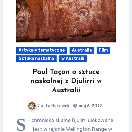
Artykuły tematyczne
Australia
Film
Sztuka naskalna
w Australii
Paul Taçon o sztuce
naskalnej z Djulirri w
Australii
Julita Rękawek
maj 6, 2012
S
chronisko skalne Djulirri ulokowane
jest w rejonie Wellington Range w