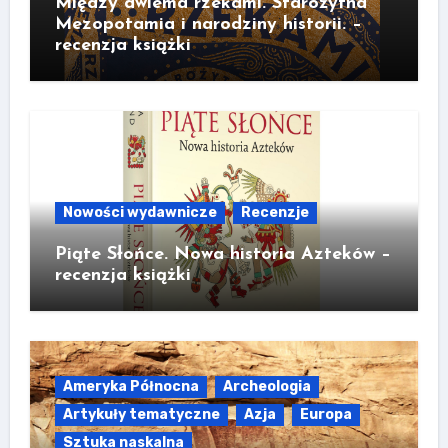
Między dwiema rzekami. Starożytna
Mezopotamia i narodziny historii. –
recenzja książki
Nowości wydawnicze
Recenzje
Piąte Słońce. Nowa historia Azteków –
recenzja książki
Ameryka Północna
Archeologia
Artykuły tematyczne
Azja
Europa
Sztuka naskalna