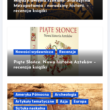
Między dwiema rzekami. Starożytna
Mezopotamia i narodziny historii. –
recenzja książki
Nowości wydawnicze
Recenzje
Piąte Słońce. Nowa historia Azteków –
recenzja książki
Ameryka Północna
Archeologia
Artykuły tematyczne
Azja
Europa
Sztuka naskalna