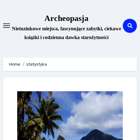
Skip
to
Archeopasja
content
Nietuzinkowe miejsca, fascynujące zabytki, ciekawe
książki i codzienna dawka starożytności
Home
statystyka