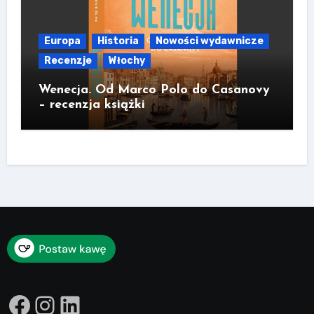
Europa
Historia
Nowości wydawnicze
Recenzje
Włochy
Wenecja. Od Marco Polo do Casanovy
– recenzja książki
Facebook
Instagram
LinkedIn