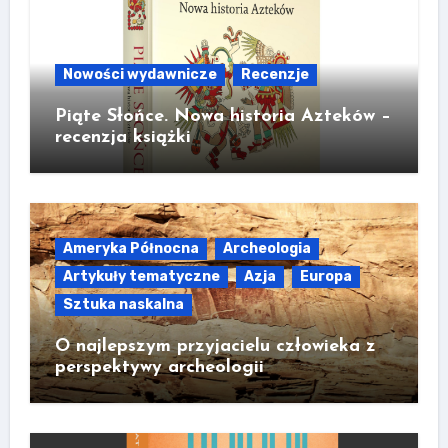
Nowości wydawnicze
Recenzje
Piąte Słońce. Nowa historia Azteków –
recenzja książki
Ameryka Północna
Archeologia
Artykuły tematyczne
Azja
Europa
Sztuka naskalna
O najlepszym przyjacielu człowieka z
perspektywy archeologii