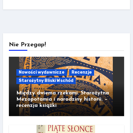
Nie Przegap!
Nowości wydawnicze
Recenzje
Starożytny Bliski Wschód
Między dwiema rzekami. Starożytna
Mezopotamia i narodziny historii. –
recenzja książki