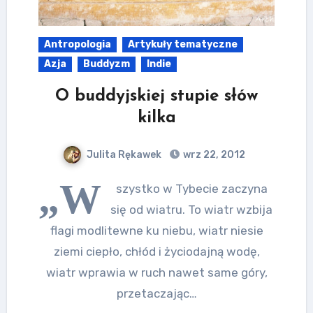
Antropologia
Artykuły tematyczne
Azja
Buddyzm
Indie
O buddyjskiej stupie słów
kilka
Julita Rękawek
wrz 22, 2012
„W
szystko w Tybecie zaczyna
się od wiatru. To wiatr wzbija
flagi modlitewne ku niebu, wiatr niesie
ziemi ciepło, chłód i życiodajną wodę,
wiatr wprawia w ruch nawet same góry,
przetaczając…