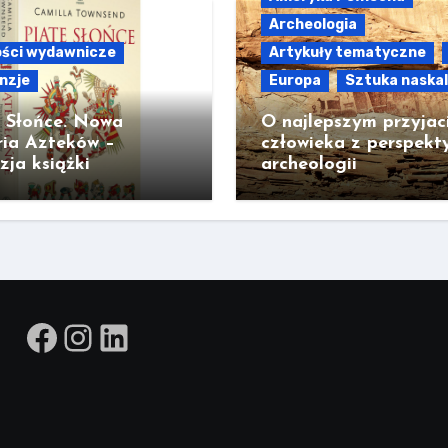
Archeologia
ści wydawnicze
Artykuły tematyczne
nzje
Europa
Sztuka naska
e Słońce. Nowa
O najlepszym przyjac
ria Azteków –
człowieka z perspekt
zja książki
archeologii
Facebook
Instagram
LinkedIn