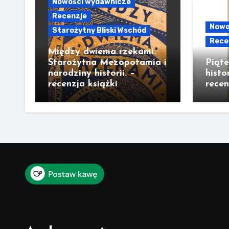
Nowości wydawnicze
Recenzje
Nowo
Starożytny Bliski Wschód
Rece
Między dwiema rzekami.
Starożytna Mezopotamia i
Piąt
narodziny historii. –
histo
recenzja książki
recen