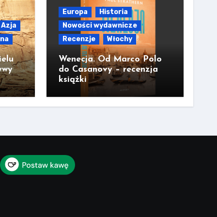
Europa
Historia
Azja
Nowości wydawnicze
lna
Recenzje
Włochy
ielu
Wenecja. Od Marco Polo
ywy
do Casanovy – recenzja
książki