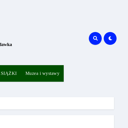
 dawka
 KSIĄŻKI
Muzea i wystawy