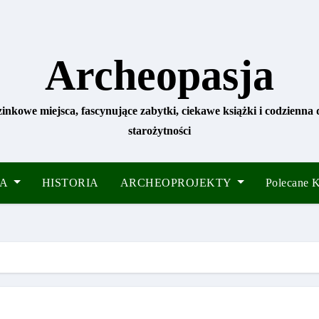
Archeopasja
zinkowe miejsca, fascynujące zabytki, ciekawe książki i codzienna
starożytności
IA
HISTORIA
ARCHEOPROJEKTY
Polecane