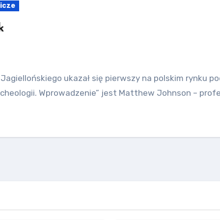
icze
k
giellońskiego ukazał się pierwszy na polskim rynku po
 archeologii. Wprowadzenie” jest Matthew Johnson – prof
Ameryka Północna