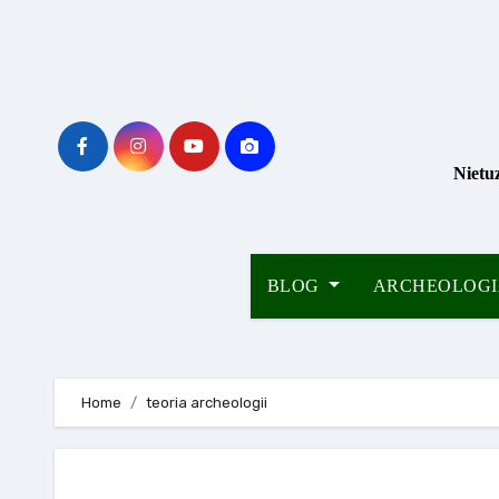
Skip
to
content
Nietu
BLOG
ARCHEOLOG
Home
teoria archeologii