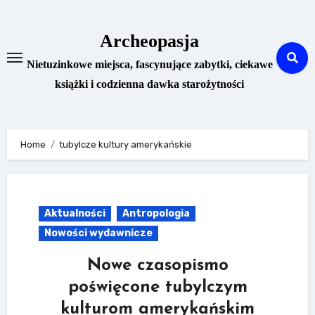
Skip
to
Archeopasja
content
Nietuzinkowe miejsca, fascynujące zabytki, ciekawe
książki i codzienna dawka starożytności
Home
tubylcze kultury amerykańskie
Aktualności
Antropologia
Nowości wydawnicze
Nowe czasopismo
poświęcone tubylczym
kulturom amerykańskim