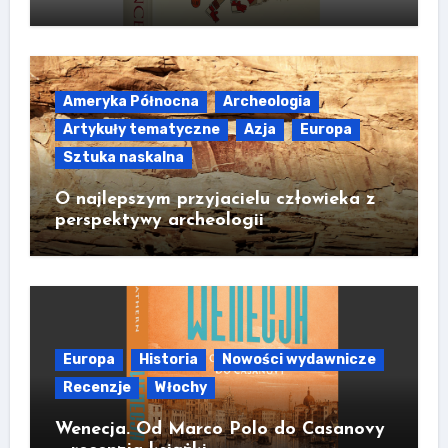
Ameryka Północna
Archeologia
Artykuły tematyczne
Azja
Europa
Sztuka naskalna
O najlepszym przyjacielu człowieka z
perspektywy archeologii
Europa
Historia
Nowości wydawnicze
Recenzje
Włochy
Wenecja. Od Marco Polo do Casanovy