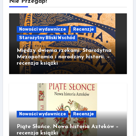
Nie Przegap!
Nowości wydawnicze
Recenzje
Starożytny Bliski Wschód
Między dwiema rzekami. Starożytna
Mezopotamia i narodziny historii. –
recenzja książki
Nowości wydawnicze
Recenzje
Piąte Słońce. Nowa historia Azteków –
recenzja książki