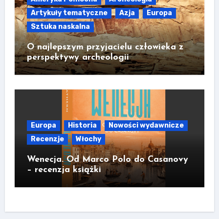
Artykuły tematyczne
Azja
Europa
Sztuka naskalna
O najlepszym przyjacielu człowieka z
perspektywy archeologii
Europa
Historia
Nowości wydawnicze
Recenzje
Włochy
Wenecja. Od Marco Polo do Casanovy
– recenzja książki