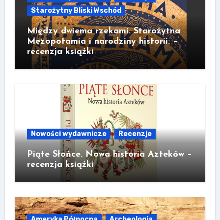
Starożytny Bliski Wschód
Między dwiema rzekami. Starożytna
Mezopotamia i narodziny historii. –
recenzja książki
Nowości wydawnicze
Recenzje
Piąte Słońce. Nowa historia Azteków –
recenzja książki
Ameryka Północna
Archeologia