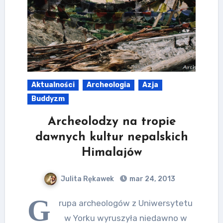
Aktualności
Archeologia
Azja
Buddyzm
Archeolodzy na tropie
dawnych kultur nepalskich
Himalajów
Julita Rękawek
mar 24, 2013
G
rupa archeologów z Uniwersytetu
w Yorku wyruszyła niedawno w