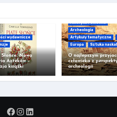
Ameryka Północna
Archeologia
ści wydawnicze
Artykuły tematyczne
nzje
Europa
Sztuka naska
e Słońce. Nowa
O najlepszym przyjac
ria Azteków –
człowieka z perspekt
zja książki
archeologii
Facebook
Instagram
LinkedIn