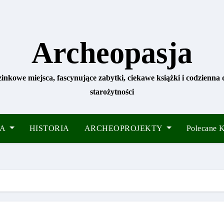
Archeopasja
zinkowe miejsca, fascynujące zabytki, ciekawe książki i codzienna
starożytności
IA
HISTORIA
ARCHEOPROJEKTY
Polecane