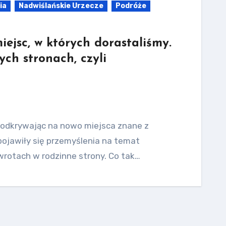
ia
Nadwiślańskie Urzecze
Podróże
ejsc, w których dorastaliśmy.
ych stronach, czyli
m odkrywając na nowo miejsca znane z
pojawiły się przemyślenia na temat
owrotach w rodzinne strony. Co tak…