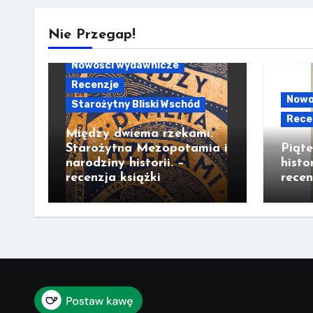
Nie Przegap!
Nowości wydawnicze
Recenzje
Nowo
Starożytny Bliski Wschód
Rece
Między dwiema rzekami.
Starożytna Mezopotamia i
Piąt
narodziny historii. –
histo
recenzja książki
recen