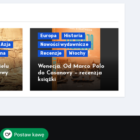
Europa
Historia
Azja
Nowości wydawnicze
lna
Recenzje
Włochy
ielu
Wenecja. Od Marco Polo
ywy
do Casanovy – recenzja
książki