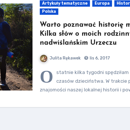
Artykuły tematyczne
Europa
Histor
Polska
Warto poznawać historię mi
Kilka słów o moich rodzinn
nadwiślańskim Urzeczu
Julita Rękawek
lis 6, 2017
O
statnie kilka tygodni spędziła
czasów dzieciństwa. W trakcie 
znajomości naszej lokalnej historii i p