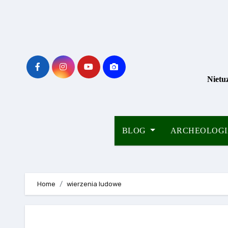
Skip
to
content
Nietu
BLOG
ARCHEOLOG
Home
wierzenia ludowe