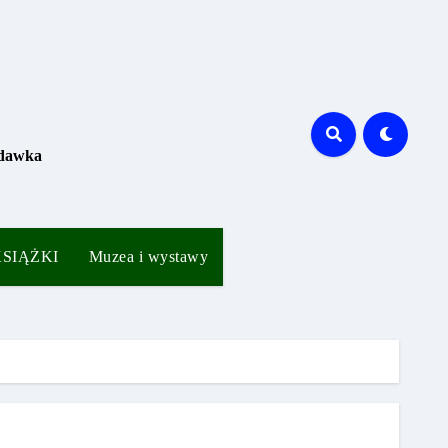
 dawka
 KSIĄŻKI
Muzea i wystawy