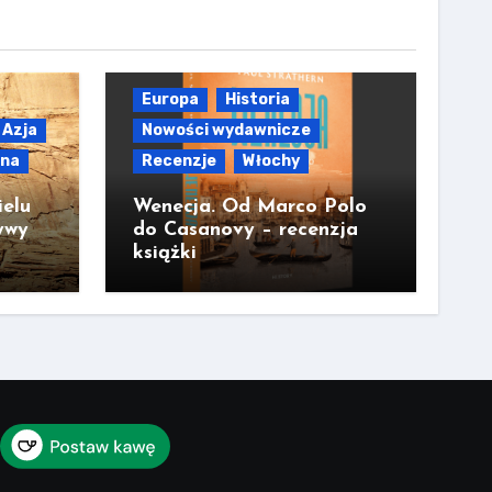
Europa
Historia
Azja
Nowości wydawnicze
lna
Recenzje
Włochy
ielu
Wenecja. Od Marco Polo
ywy
do Casanovy – recenzja
książki