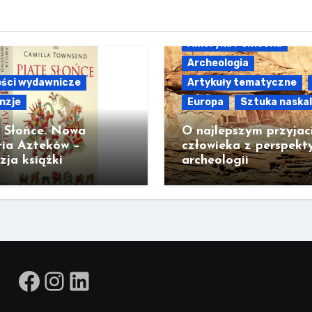
Ameryka Północna
Archeologia
ści wydawnicze
Artykuły tematyczne
nzje
Europa
Sztuka naska
e Słońce. Nowa
O najlepszym przyjac
ria Azteków –
człowieka z perspekt
zja książki
archeologii
Facebook
Instagram
LinkedIn