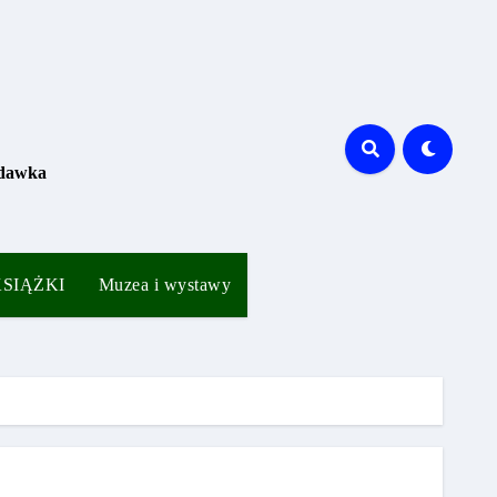
 dawka
 KSIĄŻKI
Muzea i wystawy