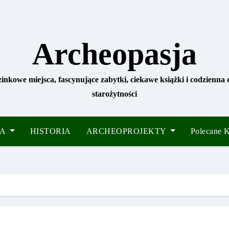
Archeopasja
zinkowe miejsca, fascynujące zabytki, ciekawe książki i codzienna
starożytności
IA
HISTORIA
ARCHEOPROJEKTY
Polecane