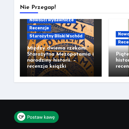
Nie Przegap!
Nowości wydawnicze
Recenzje
Nowo
Starożytny Bliski Wschód
Rece
Między dwiema rzekami.
Starożytna Mezopotamia i
Piąt
narodziny historii. –
histo
recenzja książki
recen