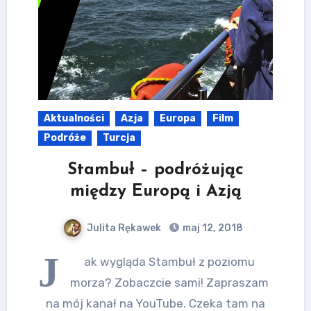
Aktualności
Azja
Europa
Film
Podróże
Turcja
Stambuł – podróżując
między Europą i Azją
Julita Rękawek
maj 12, 2018
J
ak wygląda Stambuł z poziomu
morza? Zobaczcie sami! Zapraszam
na mój kanał na YouTube. Czeka tam na