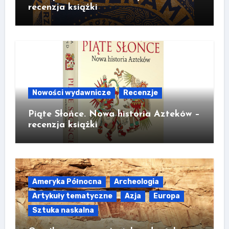
recenzja książki
Nowości wydawnicze
Recenzje
Piąte Słońce. Nowa historia Azteków –
recenzja książki
Ameryka Północna
Archeologia
Artykuły tematyczne
Azja
Europa
Sztuka naskalna