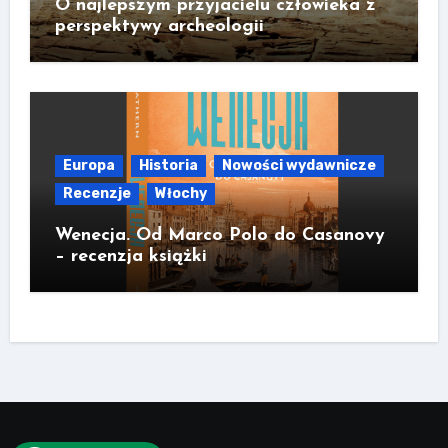
O najlepszym przyjacielu człowieka z
perspektywy archeologii
Europa
Historia
Nowości wydawnicze
Recenzje
Włochy
Wenecja. Od Marco Polo do Casanovy
– recenzja książki