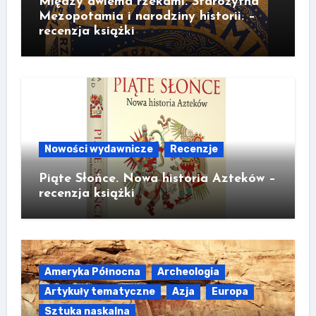
Między dwiema rzekami. Starożytna
Mezopotamia i narodziny historii. –
recenzja książki
Nowości wydawnicze
Recenzje
Piąte Słońce. Nowa historia Azteków –
recenzja książki
Ameryka Północna
Archeologia
Artykuły tematyczne
Azja
Europa
Sztuka naskalna