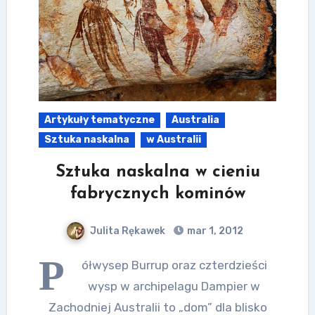
Artykuły tematyczne
Australia
Sztuka naskalna
w Australii
Sztuka naskalna w cieniu
fabrycznych kominów
Julita Rękawek
mar 1, 2012
P
ółwysep Burrup oraz czterdzieści
wysp w archipelagu Dampier w
Zachodniej Australii to „dom” dla blisko