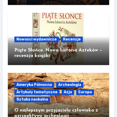
Nowości wydawnicze
Recenzje
Piąte Słońce. Nowa historia Azteków –
recenzja książki
Ameryka Północna
Archeologia
Artykuły tematyczne
Azja
Europa
Sztuka naskalna
O najlepszym przyjacielu człowieka z
perspektywy archeologii