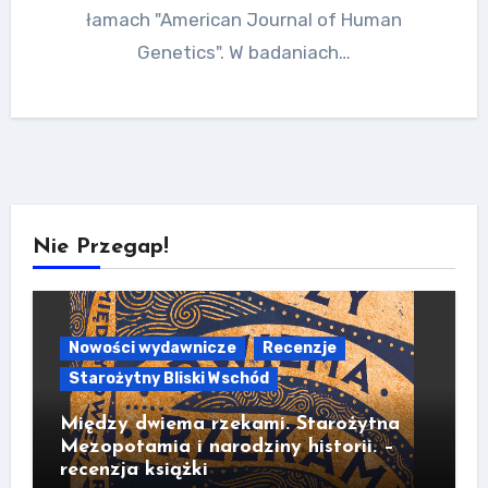
łamach "American Journal of Human
Genetics". W badaniach…
Nie Przegap!
Nowości wydawnicze
Recenzje
Starożytny Bliski Wschód
Między dwiema rzekami. Starożytna
Mezopotamia i narodziny historii. –
recenzja książki