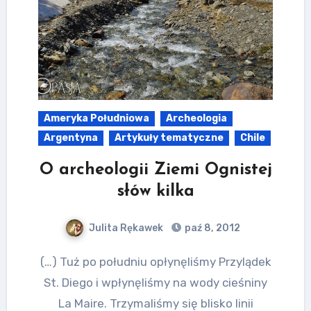
Ameryka Południowa
Archeologia
Argentyna
Artykuły tematyczne
Chile
O archeologii Ziemi Ognistej
słów kilka
Julita Rękawek
paź 8, 2012
(…) Tuż po południu opłynęliśmy Przylądek
St. Diego i wpłynęliśmy na wody cieśniny
La Maire. Trzymaliśmy się blisko linii