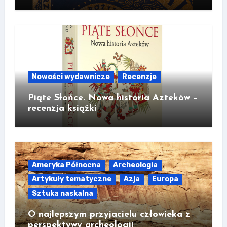
Nowości wydawnicze
Recenzje
Piąte Słońce. Nowa historia Azteków –
recenzja książki
Ameryka Północna
Archeologia
Artykuły tematyczne
Azja
Europa
Sztuka naskalna
O najlepszym przyjacielu człowieka z
perspektywy archeologii