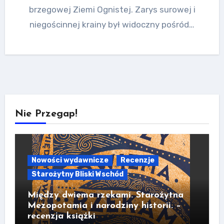
brzegowej Ziemi Ognistej. Zarys surowej i
niegościnnej krainy był widoczny pośród…
Nie Przegap!
Nowości wydawnicze
Recenzje
Starożytny Bliski Wschód
Między dwiema rzekami. Starożytna
Mezopotamia i narodziny historii. –
recenzja książki