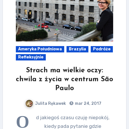
Ameryka Południowa
Brazylia
Podróże
Refleksyjnie
Strach ma wielkie oczy:
chwila z życia w centrum São
Paulo
Julita Rękawek
mar 24, 2017
O
d jakiegoś czasu czuję niepokój,
kiedy pada pytanie gdzie