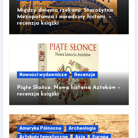
Między dwiema rzekami. Starożytna
Mezopotamia i narodziny historii. –
recenzja książki
Nowości wydawnicze
Recenzje
Piąte Słońce. Nowa historia Azteków –
recenzja książki
Ameryka Północna
Archeologia
Artykuły tematyczne
Azja
Europa