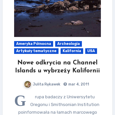
Ameryka Północna
Archeologia
Artykuły tematyczne
Kalifornia
USA
Nowe odkrycia na Channel
Islands u wybrzeży Kalifornii
Julita Rękawek
mar 4, 2011
G
rupa badaczy z Uniwersytetu
Oregonu i Smithsonian Institution
poinformowała na łamach marcowego