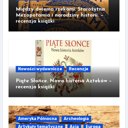
Między dwiema rzekami. Starożytna
Mezopotamia i narodziny historii. –
recenzja książki
Nowości wydawnicze
Recenzje
Piąte Słońce. Nowa historia Azteków –
recenzja książki
Ameryka Północna
Archeologia
Artykuły tematyczne
Azja
Europa