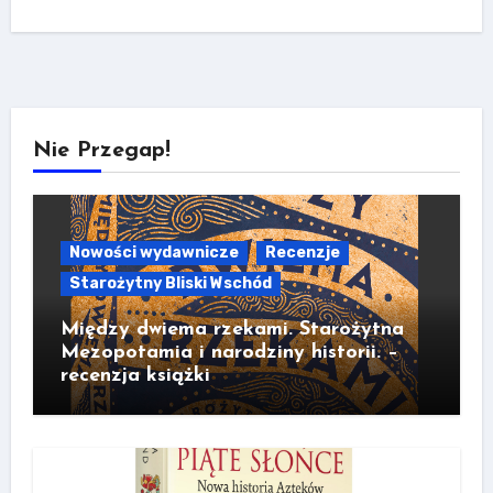
Nie Przegap!
Nowości wydawnicze
Recenzje
Starożytny Bliski Wschód
Między dwiema rzekami. Starożytna
Mezopotamia i narodziny historii. –
recenzja książki