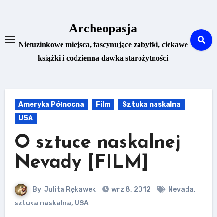
Skip
to
Archeopasja
content
Nietuzinkowe miejsca, fascynujące zabytki, ciekawe
książki i codzienna dawka starożytności
Ameryka Północna
Film
Sztuka naskalna
USA
O sztuce naskalnej
Nevady [FILM]
By
Julita Rękawek
wrz 8, 2012
Nevada
,
sztuka naskalna
,
USA