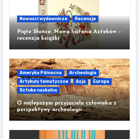
Nowości wydawnicze
Recenzje
Piąte Słońce. Nowa historia Azteków –
recenzja książki
Ameryka Północna
Archeologia
Artykuły tematyczne
Azja
Europa
Sztuka naskalna
O najlepszym przyjacielu człowieka z
perspektywy archeologii