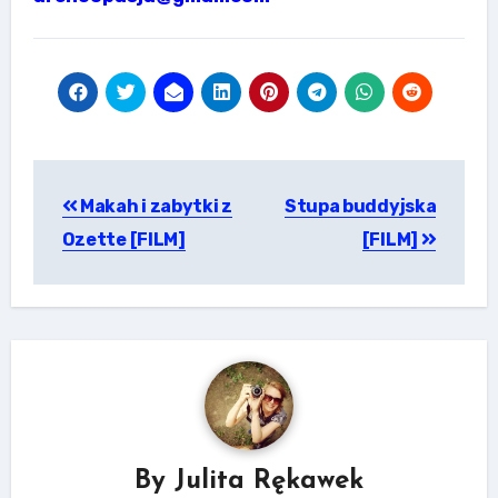
Nawigacja
Makah i zabytki z
Stupa buddyjska
wpisu
Ozette [FILM]
[FILM]
By
Julita Rękawek