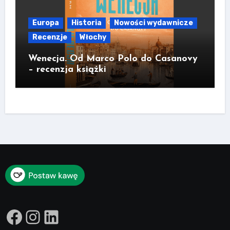
Europa
Historia
Nowości wydawnicze
Recenzje
Włochy
Wenecja. Od Marco Polo do Casanovy
– recenzja książki
Facebook
Instagram
LinkedIn