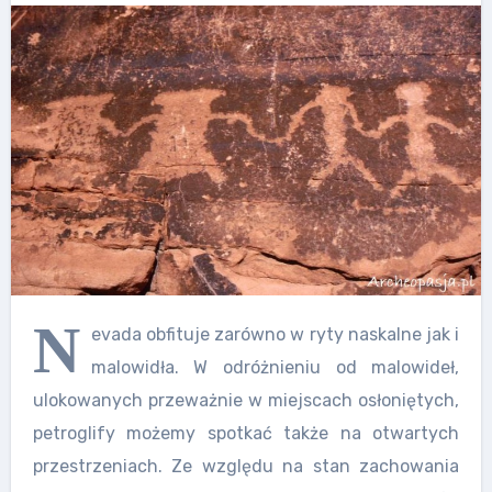
N
evada obfituje zarówno w ryty naskalne jak i
malowidła. W odróżnieniu od malowideł,
ulokowanych przeważnie w miejscach osłoniętych,
petroglify możemy spotkać także na otwartych
przestrzeniach. Ze względu na stan zachowania