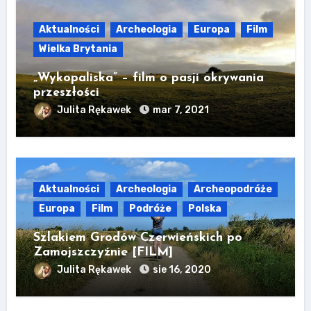
Aktualności
Archeologia
Europa
Film
Wielka Brytania
„Wykopaliska” – film o pasji okrywania
przeszłości
Julita Rękawek
mar 7, 2021
Aktualności
Archeologia
Archeopodróże
Europa
Film
Podróże
Polska
Szlakiem Grodów Czerwieńskich po
Zamojszczyźnie [FILM]
Julita Rękawek
sie 16, 2020