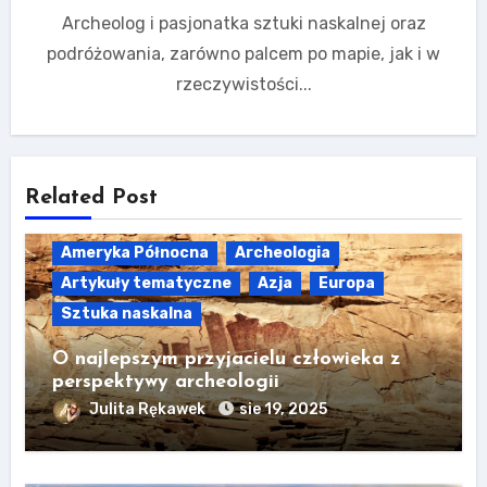
Archeolog i pasjonatka sztuki naskalnej oraz
podróżowania, zarówno palcem po mapie, jak i w
rzeczywistości...
Related Post
Ameryka Północna
Archeologia
Artykuły tematyczne
Azja
Europa
Sztuka naskalna
O najlepszym przyjacielu człowieka z
perspektywy archeologii
Julita Rękawek
sie 19, 2025