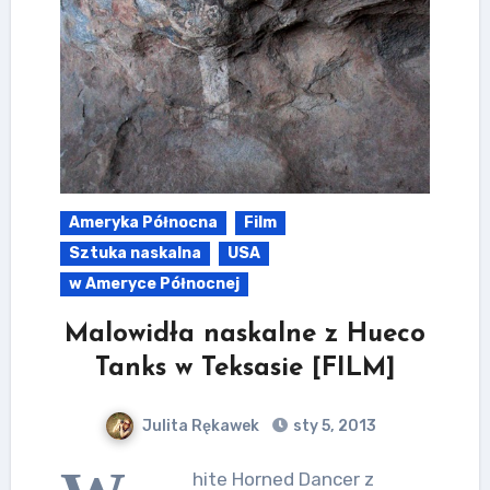
Ameryka Północna
Film
Sztuka naskalna
USA
w Ameryce Północnej
Malowidła naskalne z Hueco
Tanks w Teksasie [FILM]
Julita Rękawek
sty 5, 2013
hite Horned Dancer z