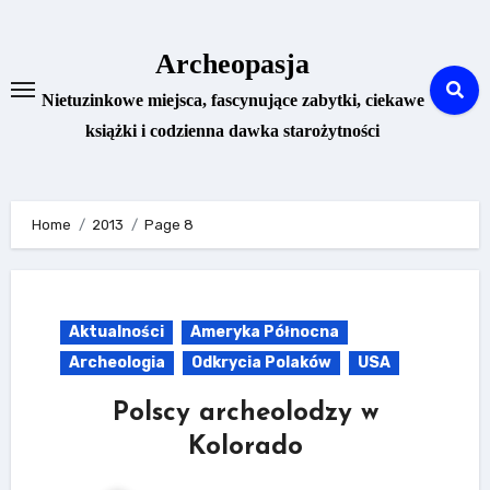
Skip
to
Archeopasja
content
Nietuzinkowe miejsca, fascynujące zabytki, ciekawe
książki i codzienna dawka starożytności
Home
2013
Page 8
Aktualności
Ameryka Północna
Archeologia
Odkrycia Polaków
USA
Polscy archeolodzy w
Kolorado