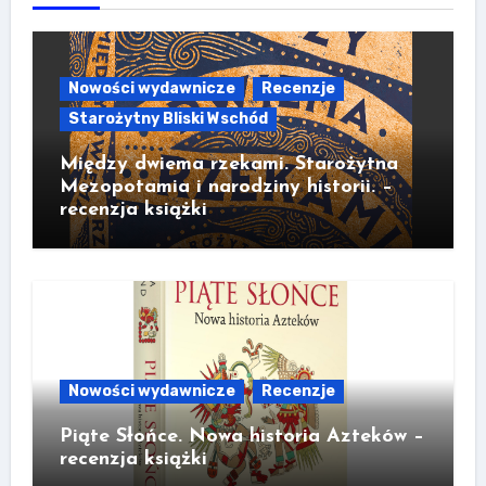
Nowości wydawnicze
Recenzje
Starożytny Bliski Wschód
Między dwiema rzekami. Starożytna
Mezopotamia i narodziny historii. –
recenzja książki
Nowości wydawnicze
Recenzje
Piąte Słońce. Nowa historia Azteków –
recenzja książki