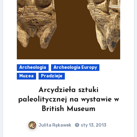
Archeologia
Archeologia Europy
Muzea
Pradzieje
Arcydzieła sztuki
paleolitycznej na wystawie w
British Museum
Julita Rękawek
sty 13, 2013