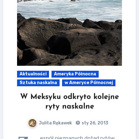
Aktualności
Ameryka Północna
Sztuka naskalna
w Ameryce Północnej
W Meksyku odkryto kolejne
ryty naskalne
Julita Rękawek
sty 26, 2013
espół nieznanych dotąd rytów