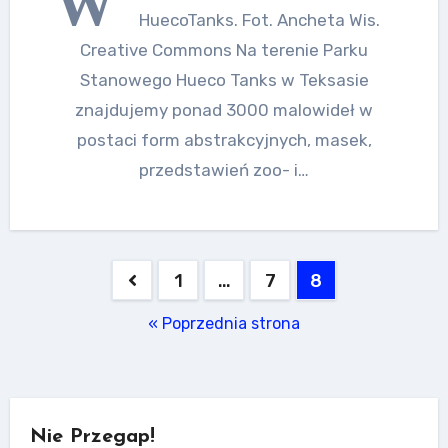
W
HuecoTanks. Fot. Ancheta Wis.
Creative Commons Na terenie Parku
Stanowego Hueco Tanks w Teksasie
znajdujemy ponad 3000 malowideł w
postaci form abstrakcyjnych, masek,
przedstawień zoo- i…
Stronicowanie
1
…
7
8
wpisów
« Poprzednia strona
Nie Przegap!