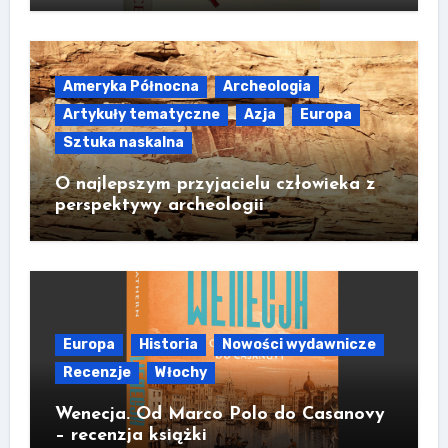
Ameryka Północna
Archeologia
Artykuły tematyczne
Azja
Europa
Sztuka naskalna
O najlepszym przyjacielu człowieka z
perspektywy archeologii
Europa
Historia
Nowości wydawnicze
Recenzje
Włochy
Wenecja. Od Marco Polo do Casanovy
– recenzja książki