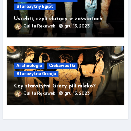
Starożytny Egipt
Uszebti, czyli służący w zaświatach
Julita Rękawek
gru 15, 2023
Archeologia
Ciekawostki
Starożytna Grecja
Czy starożytni Grecy pili mleko?
Julita Rękawek
gru 15, 2023