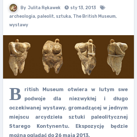
By
Julita Rękawek
sty 13, 2013
archeologia
,
paleolit
,
sztuka
,
The British Museum
,
wystawy
B
ritish Museum otwiera w lutym swe
podwoje dla niezwykłej i długo
oczekiwanej wystawy, gromadzącej w jednym
miejscu arcydzieła sztuki paleolitycznej
Starego Kontynentu. Ekspozycję będzie
można oglądać do 26 maja 2013.