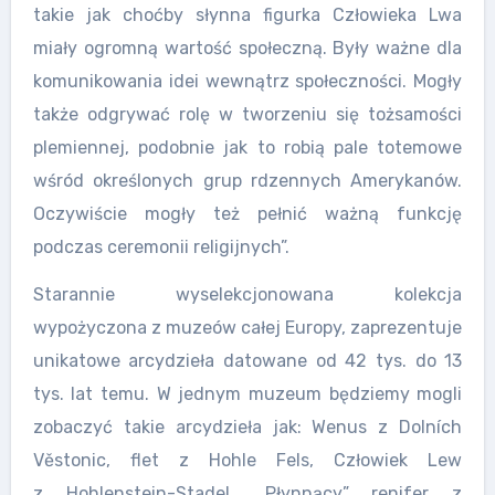
takie jak choćby słynna figurka Człowieka Lwa
miały ogromną wartość społeczną. Były ważne dla
komunikowania idei wewnątrz społeczności. Mogły
także odgrywać rolę w tworzeniu się tożsamości
plemiennej, podobnie jak to robią pale totemowe
wśród określonych grup rdzennych Amerykanów.
Oczywiście mogły też pełnić ważną funkcję
podczas ceremonii religijnych”.
Starannie wyselekcjonowana kolekcja
wypożyczona z muzeów całej Europy, zaprezentuje
unikatowe arcydzieła datowane od 42 tys. do 13
tys. lat temu. W jednym muzeum będziemy mogli
zobaczyć takie arcydzieła jak: Wenus z Dolních
Věstonic, flet z Hohle Fels, Człowiek Lew
z Hohlenstein-Stadel, „Płynnący” renifer z