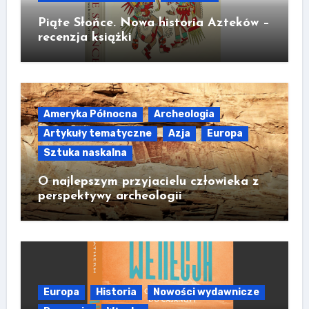
Piąte Słońce. Nowa historia Azteków –
recenzja książki
Ameryka Północna
Archeologia
Artykuły tematyczne
Azja
Europa
Sztuka naskalna
O najlepszym przyjacielu człowieka z
perspektywy archeologii
Europa
Historia
Nowości wydawnicze