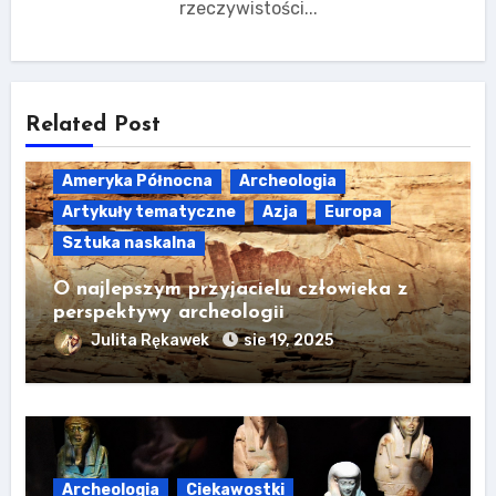
rzeczywistości...
Related Post
Ameryka Północna
Archeologia
Artykuły tematyczne
Azja
Europa
Sztuka naskalna
O najlepszym przyjacielu człowieka z
perspektywy archeologii
Julita Rękawek
sie 19, 2025
Archeologia
Ciekawostki