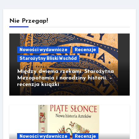
Nie Przegap!
Nowości wydawnicze
Recenzje
Starożytny Bliski Wschód
Między dwiema rzekami. Starożytna
Mezopotamia i narodziny historii. –
recenzja książki
Nowości wydawnicze
Recenzje