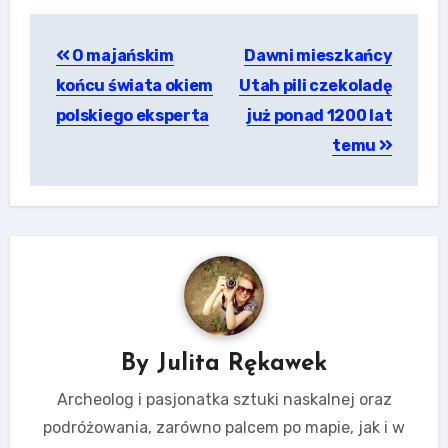
Nawigacja
O majańskim
Dawni mieszkańcy
wpisu
końcu świata okiem
Utah pili czekoladę
polskiego eksperta
już ponad 1200 lat
temu
By
Julita Rękawek
Archeolog i pasjonatka sztuki naskalnej oraz
podróżowania, zarówno palcem po mapie, jak i w