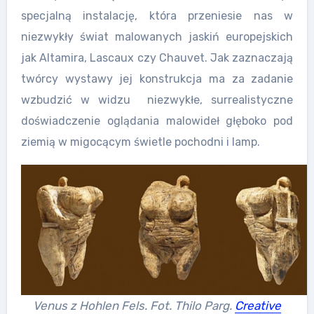
specjalną instalację, która przeniesie nas w
niezwykły świat malowanych jaskiń europejskich
jak Altamira, Lascaux czy Chauvet. Jak zaznaczają
twórcy wystawy jej konstrukcja ma za zadanie
wzbudzić w widzu niezwykłe, surrealistyczne
doświadczenie oglądania malowideł głęboko pod
ziemią w migocącym świetle pochodni i lamp.
Venus z Hohlen Fels. Fot. Thilo Parg.
Creative