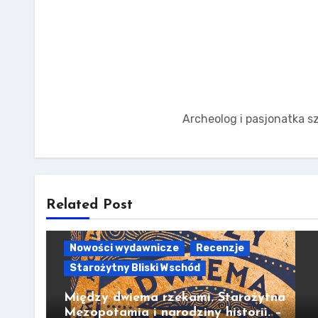
Archeolog i pasjonatka sz
Related Post
Nowości wydawnicze
Recenzje
Starożytny Bliski Wschód
Między dwiema rzekami. Starożytna
Mezopotamia i narodziny historii. –