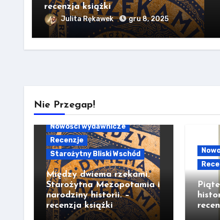
recenzja książki
Julita Rękawek
gru 8, 2025
Nie Przegap!
Nowości wydawnicze
Recenzje
Nowo
Starożytny Bliski Wschód
Rece
Między dwiema rzekami.
Starożytna Mezopotamia i
Piąt
narodziny historii. –
histo
recenzja książki
recen