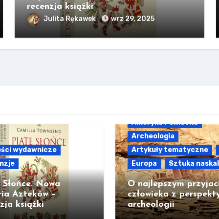
recenzja książki
Julita Rękawek
wrz 29, 2025
Ameryka Północna
Archeologia
ści wydawnicze
Artykuły tematyczne
nzje
Europa
Sztuka naska
e Słońce. Nowa
O najlepszym przyjac
ria Azteków –
człowieka z perspekt
zja książki
archeologii