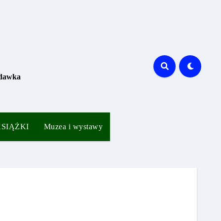
 dawka
 KSIĄŻKI
Muzea i wystawy