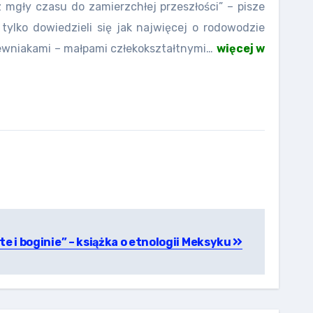
z mgły czasu do zamierzchłej przeszłości” – pisze
tylko dowiedzieli się jak najwięcej o rodowodzie
krewniakami – małpami człekokształtnymi…
więcej w
e i boginie” – książka o etnologii Meksyku