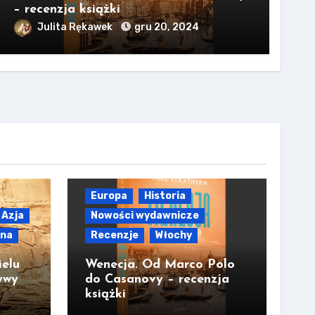
– recenzja książki
Julita Rękawek
gru 20, 2024
Europa
Historia
Azja
Nowości wydawnicze
lna
Recenzje
Włochy
ielu
Wenecja. Od Marco Polo
ywy
do Casanovy – recenzja
książki