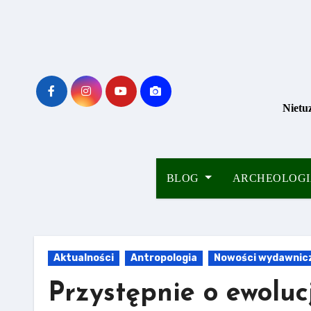
Skip
to
content
Nietu
BLOG
ARCHEOLOG
Aktualności
Antropologia
Nowości wydawnic
Przystępnie o ewoluc