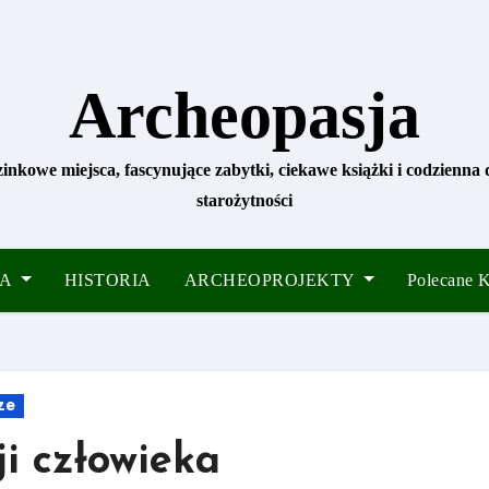
Archeopasja
zinkowe miejsca, fascynujące zabytki, ciekawe książki i codzienna
starożytności
IA
HISTORIA
ARCHEOPROJEKTY
Polecane
ze
ji człowieka