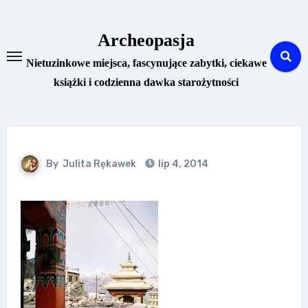
Skip
to
Archeopasja
content
Nietuzinkowe miejsca, fascynujące zabytki, ciekawe
książki i codzienna dawka starożytności
By
Julita Rękawek
lip 4, 2014