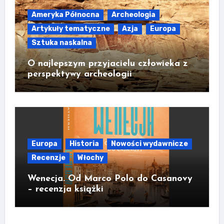
Ameryka Północna
Archeologia
Artykuły tematyczne
Azja
Europa
Sztuka naskalna
O najlepszym przyjacielu człowieka z
perspektywy archeologii
Europa
Historia
Nowości wydawnicze
Recenzje
Włochy
Wenecja. Od Marco Polo do Casanovy
– recenzja książki