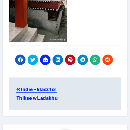
Nawigacja
Indie – klasztor
wpisu
Thikse w Ladakhu