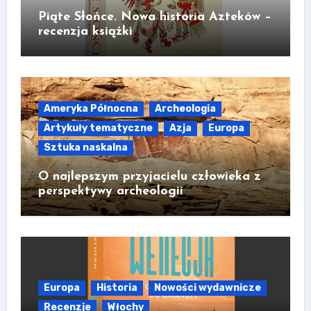
Piąte Słońce. Nowa historia Azteków –
recenzja książki
Ameryka Północna
Archeologia
Artykuły tematyczne
Azja
Europa
Sztuka naskalna
O najlepszym przyjacielu człowieka z
perspektywy archeologii
Europa
Historia
Nowości wydawnicze
Recenzje
Włochy