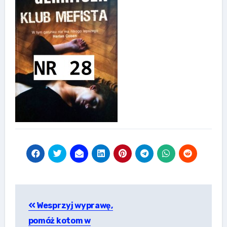
Nawigacja
Wesprzyj wyprawę,
wpisu
pomóż kotom w