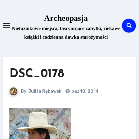
Skip
to
Archeopasja
content
Nietuzinkowe miejsca, fascynujące zabytki, ciekawe
książki i codzienna dawka starożytności
DSC_0178
By
Julita Rękawek
paź 10, 2014