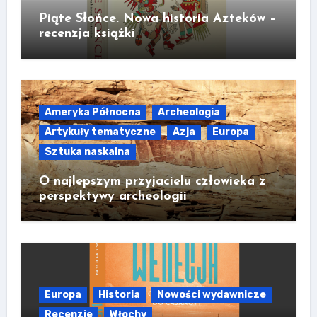
Piąte Słońce. Nowa historia Azteków –
recenzja książki
Ameryka Północna
Archeologia
Artykuły tematyczne
Azja
Europa
Sztuka naskalna
O najlepszym przyjacielu człowieka z
perspektywy archeologii
Europa
Historia
Nowości wydawnicze
Recenzje
Włochy