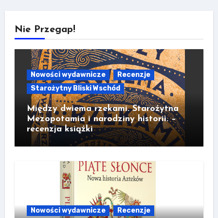
Nie Przegap!
Nowości wydawnicze
Recenzje
Starożytny Bliski Wschód
Między dwiema rzekami. Starożytna
Mezopotamia i narodziny historii. –
recenzja książki
Nowości wydawnicze
Recenzje