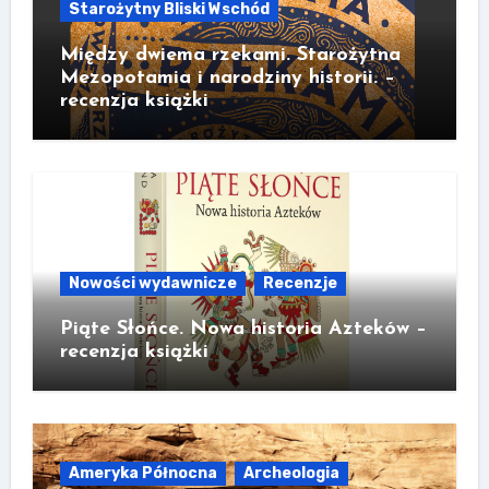
Starożytny Bliski Wschód
Między dwiema rzekami. Starożytna
Mezopotamia i narodziny historii. –
recenzja książki
Nowości wydawnicze
Recenzje
Piąte Słońce. Nowa historia Azteków –
recenzja książki
Ameryka Północna
Archeologia