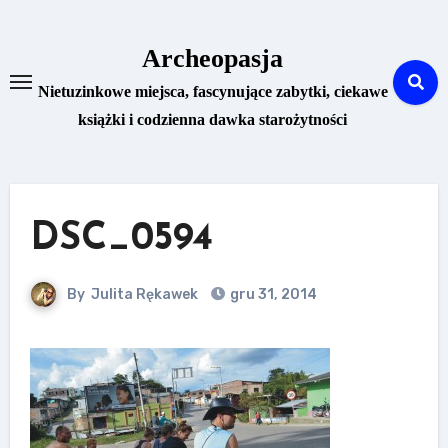
Skip
to
Archeopasja
content
Nietuzinkowe miejsca, fascynujące zabytki, ciekawe
książki i codzienna dawka starożytności
DSC_0594
By
Julita Rękawek
gru 31, 2014