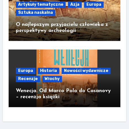
Artykuły tematyczne
Azja
Europa
Sztuka naskalna
O najlepszym przyjacielu człowieka z
perspektywy archeologii
Europa
Historia
Nowości wydawnicze
Recenzje
Włochy
Wenecja. Od Marco Polo do Casanovy
– recenzja książki