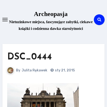
Skip
to
Archeopasja
content
Nietuzinkowe miejsca, fascynujące zabytki, ciekawe
książki i codzienna dawka starożytności
DSC_0444
By
Julita Rękawek
sty 21, 2015