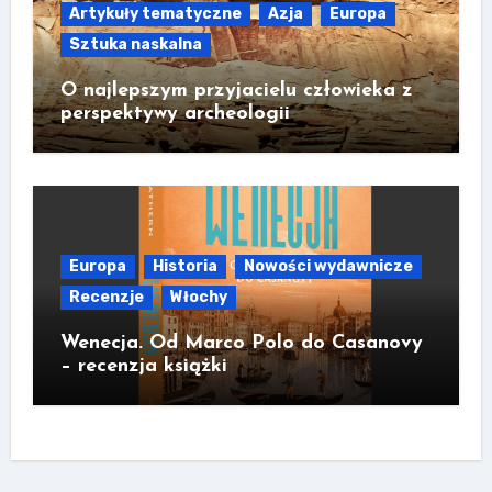
Artykuły tematyczne
Azja
Europa
Sztuka naskalna
O najlepszym przyjacielu człowieka z
perspektywy archeologii
Europa
Historia
Nowości wydawnicze
Recenzje
Włochy
Wenecja. Od Marco Polo do Casanovy
– recenzja książki