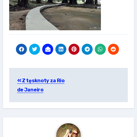
Nawigacja
Z tęsknoty za Rio
wpisu
de Janeiro