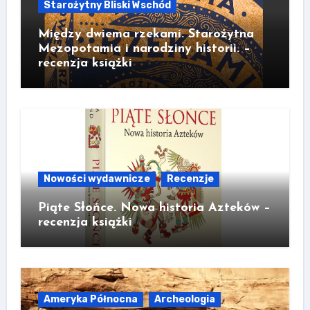
Starożytny Bliski Wschód
Między dwiema rzekami. Starożytna
Mezopotamia i narodziny historii. –
recenzja książki
Nowości wydawnicze
Recenzje
Piąte Słońce. Nowa historia Azteków –
recenzja książki
Ameryka Północna
Archeologia