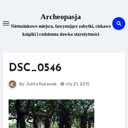
Skip
to
Archeopasja
content
Nietuzinkowe miejsca, fascynujące zabytki, ciekawe
książki i codzienna dawka starożytności
DSC_0546
By
Julita Rękawek
sty 21, 2015