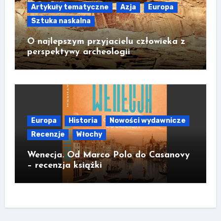
Artykuły tematyczne
Azja
Europa
Sztuka naskalna
O najlepszym przyjacielu człowieka z
perspektywy archeologii
Europa
Historia
Nowości wydawnicze
Recenzje
Włochy
Wenecja. Od Marco Polo do Casanovy
– recenzja książki