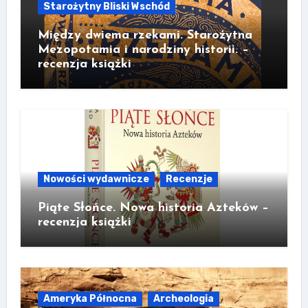
Starożytny Bliski Wschód
Między dwiema rzekami. Starożytna
Mezopotamia i narodziny historii. –
recenzja książki
Nowości wydawnicze
Recenzje
Piąte Słońce. Nowa historia Azteków –
recenzja książki
Ameryka Północna
Archeologia