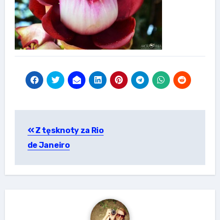
Nawigacja
Z tęsknoty za Rio
wpisu
de Janeiro