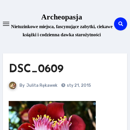
Skip
to
Archeopasja
content
Nietuzinkowe miejsca, fascynujące zabytki, ciekawe
książki i codzienna dawka starożytności
DSC_0609
By
Julita Rękawek
sty 21, 2015