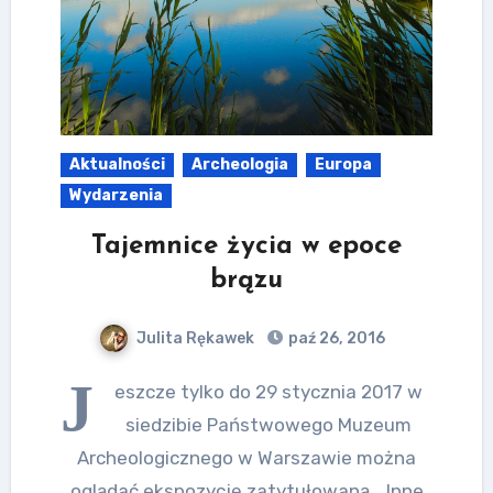
Aktualności
Archeologia
Europa
Wydarzenia
Tajemnice życia w epoce
brązu
Julita Rękawek
paź 26, 2016
J
eszcze tylko do 29 stycznia 2017 w
siedzibie Państwowego Muzeum
Archeologicznego w Warszawie można
oglądać ekspozycję zatytułowaną „ Inne