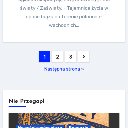
światy / Zaświaty. - Tajemnice życia w
epoce brązu na terenie północno-
wschodnich…
Stronicowanie
1
2
3
wpisów
Następna strona »
Nie Przegap!
Nowości wydawnicze
Recenzje