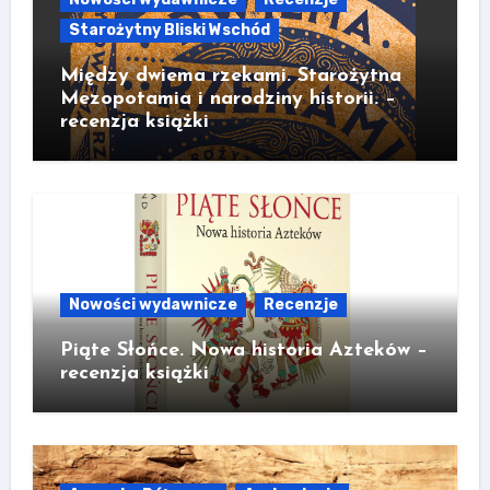
Starożytny Bliski Wschód
Między dwiema rzekami. Starożytna
Mezopotamia i narodziny historii. –
recenzja książki
Nowości wydawnicze
Recenzje
Piąte Słońce. Nowa historia Azteków –
recenzja książki