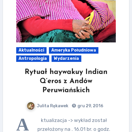
Aktualności
Ameryka Południowa
Antropologia
Wydarzenia
Rytuał haywakuy Indian
Q’eros z Andów
Peruwiańskich
Julita Rękawek
gru 29, 2016
A
ktualizacja -> wykład został
przełożony na . 16.01 br. o godz.