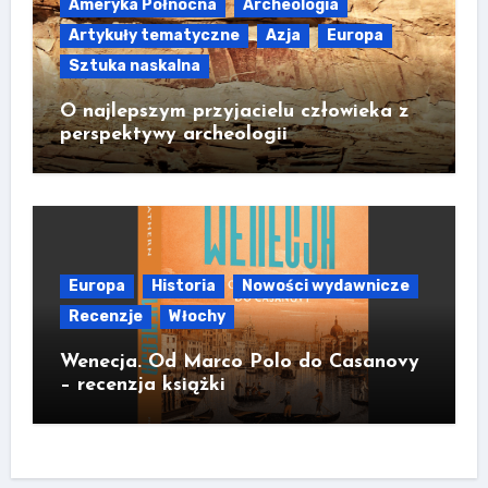
Ameryka Północna
Archeologia
Artykuły tematyczne
Azja
Europa
Sztuka naskalna
O najlepszym przyjacielu człowieka z
perspektywy archeologii
Europa
Historia
Nowości wydawnicze
Recenzje
Włochy
Wenecja. Od Marco Polo do Casanovy
– recenzja książki