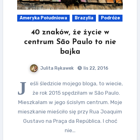
Ameryka Południowa
Brazylia
Podróże
40 znaków, że życie w
centrum São Paulo to nie
bajka
Julita Rękawek
lis 22, 2016
J
eśli śledzicie mojego bloga, to wiecie,
że rok 2015 spędziłam w São Paulo.
Mieszkałam w jego ścisłym centrum. Moje
mieszkanie mieściło się przy Rua Joaquim
Gustavo na Praça da República. I choć
nie…