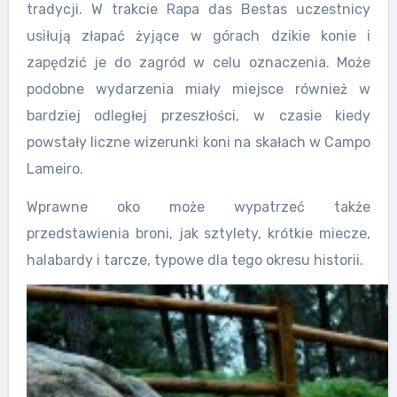
tradycji. W trakcie Rapa das Bestas uczestnicy
usiłują złapać żyjące w górach dzikie konie i
zapędzić je do zagród w celu oznaczenia. Może
podobne wydarzenia miały miejsce również w
bardziej odległej przeszłości, w czasie kiedy
powstały liczne wizerunki koni na skałach w Campo
Lameiro.
Wprawne oko może wypatrzeć także
przedstawienia broni, jak sztylety, krótkie miecze,
halabardy i tarcze, typowe dla tego okresu historii.