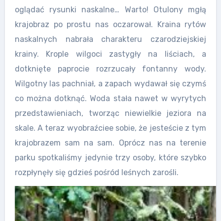
oglądać rysunki naskalne… Warto!
Otulony mgłą
krajobraz po prostu nas oczarował. Kraina rytów
naskalnych nabrała charakteru czarodziejskiej
krainy.
Krople wilgoci zastygły na liściach, a
dotknięte paprocie rozrzucały fontanny wody.
Wilgotny las pachniał, a zapach wydawał się czymś
co można dotknąć. Woda stała nawet w wyrytych
przedstawieniach, tworząc niewielkie jeziora na
skale. A teraz wyobraźciee sobie, że jesteście z tym
krajobrazem sam na sam. Oprócz nas na terenie
parku spotkaliśmy jedynie trzy osoby, które szybko
rozpłynęły się gdzieś pośród leśnych zarośli.