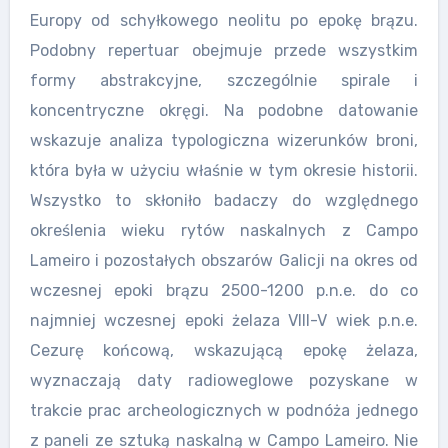
Europy od schyłkowego neolitu po epokę brązu.
Podobny repertuar obejmuje przede wszystkim
formy abstrakcyjne, szczególnie spirale i
koncentryczne okręgi. Na podobne datowanie
wskazuje analiza typologiczna wizerunków broni,
która była w użyciu właśnie w tym okresie historii.
Wszystko to skłoniło badaczy do względnego
określenia wieku rytów naskalnych z Campo
Lameiro i pozostałych obszarów Galicji na okres od
wczesnej epoki brązu 2500-1200 p.n.e. do co
najmniej wczesnej epoki żelaza VIII-V wiek p.n.e.
Cezurę końcową, wskazującą epokę żelaza,
wyznaczają daty radioweglowe pozyskane w
trakcie prac archeologicznych w podnóża jednego
z paneli ze sztuką naskalną w Campo Lameiro. Nie