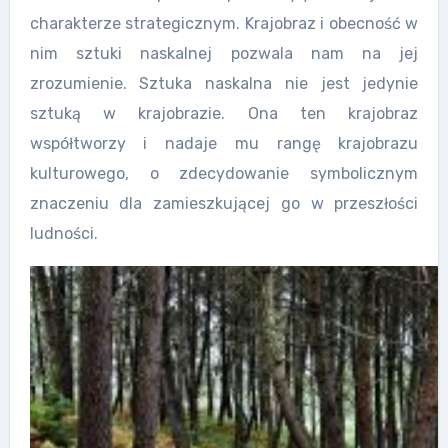
charakterze strategicznym. Krajobraz i obecność w
nim sztuki naskalnej pozwala nam na jej
zrozumienie. Sztuka naskalna nie jest jedynie
sztuką w krajobrazie. Ona ten krajobraz
współtworzy i nadaje mu rangę krajobrazu
kulturowego, o zdecydowanie symbolicznym
znaczeniu dla zamieszkującej go w przeszłości
ludności.