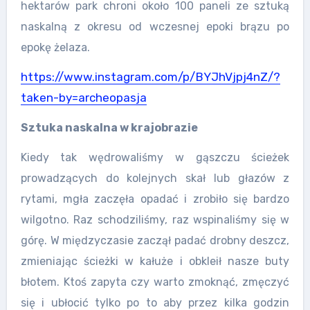
hektarów park chroni około 100 paneli ze sztuką
naskalną z okresu od wczesnej epoki brązu po
epokę żelaza.
https://www.instagram.com/p/BYJhVjpj4nZ/?
taken-by=archeopasja
Sztuka naskalna w krajobrazie
Kiedy tak wędrowaliśmy w gąszczu ścieżek
prowadzących do kolejnych skał lub głazów z
rytami, mgła zaczęła opadać i zrobiło się bardzo
wilgotno. Raz schodziliśmy, raz wspinaliśmy się w
górę. W międzyczasie zaczął padać drobny deszcz,
zmieniając ścieżki w kałuże i obkleił nasze buty
błotem. Ktoś zapyta czy warto zmoknąć, zmęczyć
się i ubłocić tylko po to aby przez kilka godzin