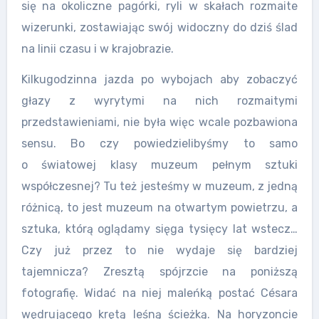
się na okoliczne pagórki, ryli w skałach rozmaite
wizerunki, zostawiając swój widoczny do dziś ślad
na linii czasu i w krajobrazie.
Kilkugodzinna jazda po wybojach aby zobaczyć
głazy z wyrytymi na nich rozmaitymi
przedstawieniami, nie była więc wcale pozbawiona
sensu. Bo czy powiedzielibyśmy to samo
o
światowej klasy muzeum pełnym sztuki
współczesnej? Tu też jesteśmy w muzeum, z jedną
różnicą, to jest muzeum na otwartym powietrzu, a
sztuka, którą oglądamy sięga tysięcy lat wstecz…
Czy już przez to nie wydaje się bardziej
tajemnicza? Zresztą spójrzcie na poniższą
fotografię. Widać na niej maleńką postać Césara
wędrującego krętą leśną ścieżką. Na horyzoncie