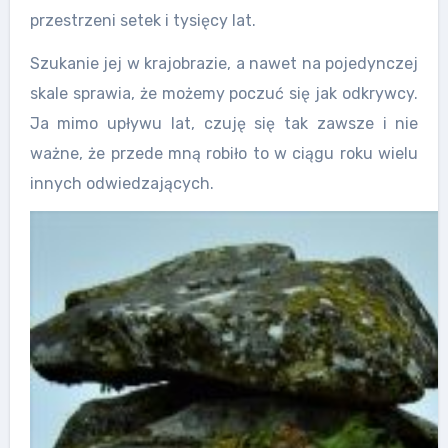
przestrzeni setek i tysięcy lat.
Szukanie jej w krajobrazie, a nawet na pojedynczej
skale sprawia, że możemy poczuć się jak odkrywcy.
Ja mimo upływu lat, czuję się tak zawsze i nie
ważne, że przede mną robiło to w ciągu roku wielu
innych odwiedzających.