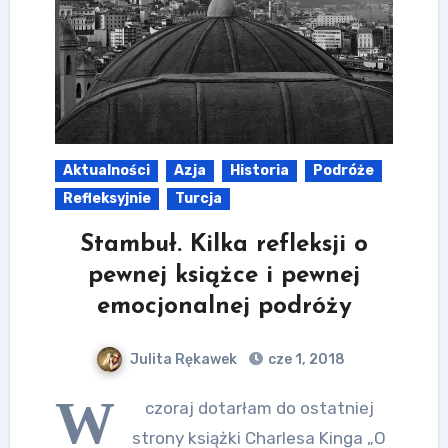
Aktualności
Azja
Historia
Podróże
Refleksyjnie
Turcja
Stambuł. Kilka refleksji o
pewnej książce i pewnej
emocjonalnej podróży
Julita Rękawek
cze 1, 2018
W
czoraj dotarłam do ostatniej
strony książki Charlesa Kinga „O