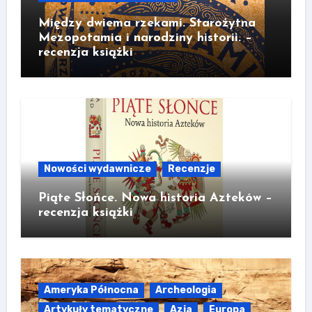
Między dwiema rzekami. Starożytna
Mezopotamia i narodziny historii. –
recenzja książki
Nowości wydawnicze
Recenzje
Piąte Słońce. Nowa historia Azteków –
recenzja książki
Ameryka Północna
Archeologia
Artykuły tematyczne
Azja
Europa