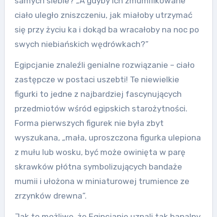
samych siebie? „A gdyby ich zmumifikowane
ciało uległo zniszczeniu, jak miałoby utrzymać
się przy życiu ka i dokąd ba wracałoby na noc po
swych niebiańskich wędrówkach?”
Egipcjanie znaleźli genialne rozwiązanie – ciało
zastępcze w postaci uszebti! Te niewielkie
figurki to jedne z najbardziej fascynujących
przedmiotów wśród egipskich starożytności.
Forma pierwszych figurek nie była zbyt
wyszukana, „mała, uproszczona figurka ulepiona
z mułu lub wosku, być może owinięta w parę
skrawków płótna symbolizujących bandaże
mumii i ułożona w miniaturowej trumience ze
zrzynków drewna”.
Jak to możliwe, że Egipcjanie uznali tak banalny