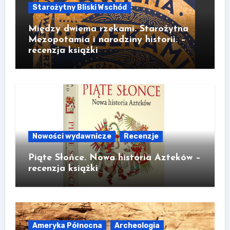
Starożytny Bliski Wschód
Między dwiema rzekami. Starożytna
Mezopotamia i narodziny historii. –
recenzja książki
Nowości wydawnicze
Recenzje
Piąte Słońce. Nowa historia Azteków –
recenzja książki
Ameryka Północna
Archeologia