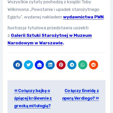
Wszystkie cytaty pochodzą z książki Toby
Wilkinsona „Powstanie i upadek starożytnego
Egiptu”, wydanej nakładem
wydawnictwa PWN
.
Ilustracja tytułowa przedstawia uszebti
z
Galerii Sztuki Starożytnej w Muzeum
Narodowym w Warszawie
.
Nawigacja
Co łączy bajkę o
Co łączy Eneidę z
wpisu
śpiącej królewnie z
operą Verdiego?
grecką mitologią?