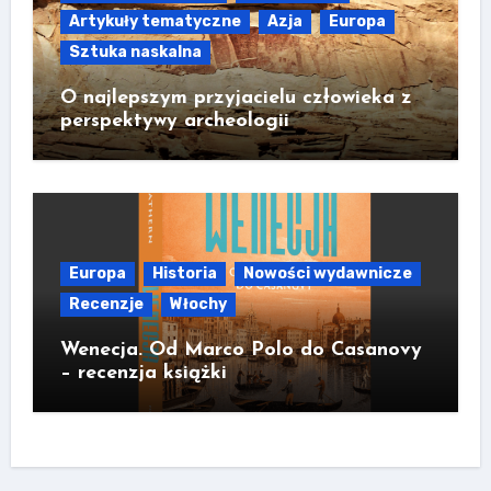
Artykuły tematyczne
Azja
Europa
Sztuka naskalna
O najlepszym przyjacielu człowieka z
perspektywy archeologii
Europa
Historia
Nowości wydawnicze
Recenzje
Włochy
Wenecja. Od Marco Polo do Casanovy
– recenzja książki