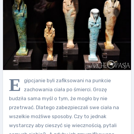
E
gipcjanie byli zafiksowani na punkcie
zachowania ciała po śmierci. Grozę
budziła sama myśl o tym, że mogło by nie
przetrwać. Dlatego zabezpieczali swe ciała na
wszelkie możliwe sposoby. Czy to jednak
wystarczy aby cieszyć się wiecznością, pytali