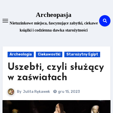
Skip
to
Archeopasja
content
Nietuzinkowe miejsca, fascynujące zabytki, ciekawe
książki i codzienna dawka starożytności
Archeologia
Ciekawostki
Starożytny Egipt
Uszebti, czyli służący
w zaświatach
By
Julita Rękawek
gru 15, 2023