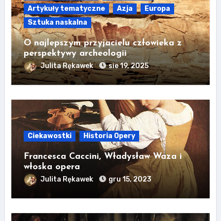
Artykuły tematyczne
Azja
Europa
Sztuka naskalna
O najlepszym przyjacielu człowieka z
perspektywy archeologii
Julita Rękawek
sie 19, 2025
Ciekawostki
Historia Opery
Francesca Caccini, Władysław Waza i
włoska opera
Julita Rękawek
gru 15, 2023