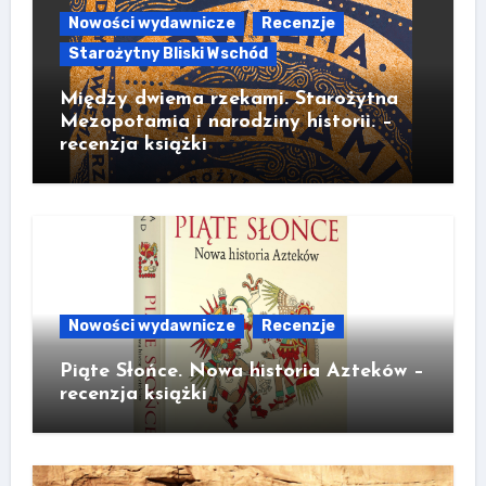
Nowości wydawnicze
Recenzje
Starożytny Bliski Wschód
Między dwiema rzekami. Starożytna
Mezopotamia i narodziny historii. –
recenzja książki
Nowości wydawnicze
Recenzje
Piąte Słońce. Nowa historia Azteków –
recenzja książki