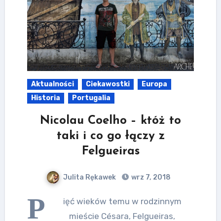
Aktualności
Ciekawostki
Europa
Historia
Portugalia
Nicolau Coelho – któż to
taki i co go łączy z
Felgueiras
Julita Rękawek
wrz 7, 2018
P
ięć wieków temu w rodzinnym
mieście Césara, Felgueiras,