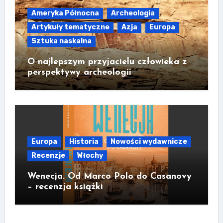
Ameryka Północna
Archeologia
Artykuły tematyczne
Azja
Europa
Sztuka naskalna
O najlepszym przyjacielu człowieka z
perspektywy archeologii
Europa
Historia
Nowości wydawnicze
Recenzje
Włochy
Wenecja. Od Marco Polo do Casanovy
– recenzja książki