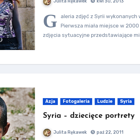
Julita Rękawek
kwi 30, 2013
G
aleria zdjęć z Syrii wykonanych
Pierwsza miała miejsce w 2000 r
zdjęcia sytuacyjne przedstawiające mi
Azja
Fotogaleria
Ludzie
Syria
Syria – dziecięce portrety
Julita Rękawek
paź 22, 2011