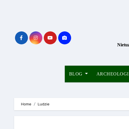
Skip
to
content
Nietu
BLOG
ARCHEOLOG
Home
Ludzie