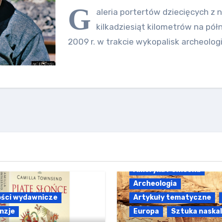
G
aleria portertów dziecięcych z 
kilkadziesiąt kilometrów na pół
2009 r. w trakcie wykopalisk archeol
Ameryka Północna
Archeologia
ści wydawnicze
Artykuły tematyczne
nzje
Europa
Sztuka naska