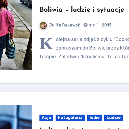
Boliwia – ludzie i sytuacje
Julita Rękawek
sie 11, 2015
K
olejna seria zdjęć z cyklu "Dook
zapraszam do Boliwii, przez k
tempie. Zaledwie "liznęliśmy" to, co t
Azja
Fotogaleria
Indie
Ludzie