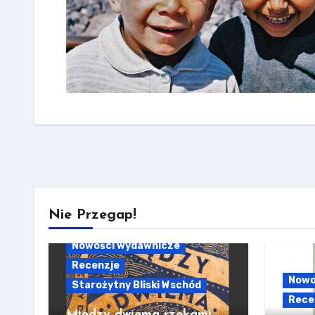
Nie Przegap!
Nowości wydawnicze
Recenzje
Nowo
Starożytny Bliski Wschód
Rece
Między dwiema rzekami.