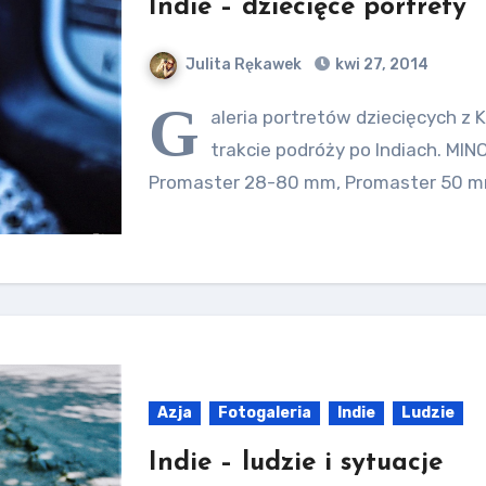
Indie – dziecięce portrety
Julita Rękawek
kwi 27, 2014
G
aleria portretów dziecięcych z
trakcie podróży po Indiach. MIN
Promaster 28-80 mm, Promaster 50 mm
Azja
Fotogaleria
Indie
Ludzie
Indie – ludzie i sytuacje