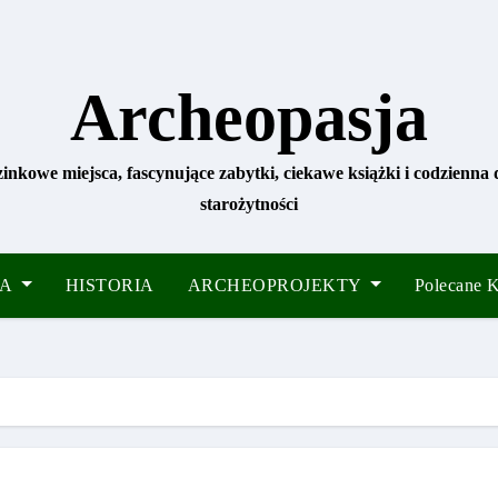
Archeopasja
zinkowe miejsca, fascynujące zabytki, ciekawe książki i codzienna
starożytności
IA
HISTORIA
ARCHEOPROJEKTY
Polecane