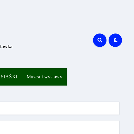
 dawka
 KSIĄŻKI
Muzea i wystawy