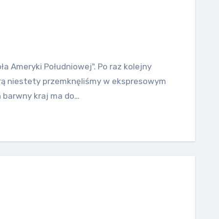
oła Ameryki Południowej". Po raz kolejny
tórą niestety przemknęliśmy w ekspresowym
en barwny kraj ma do…