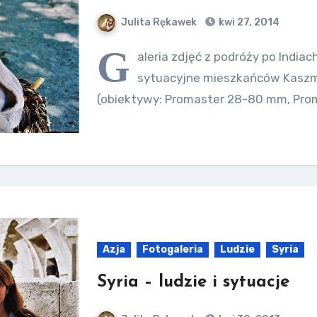
Julita Rękawek
kwi 27, 2014
G
aleria zdjęć z podróży po Indiac
sytuacyjne mieszkańców Kaszmi
(obiektywy: Promaster 28-80 mm, Pro
Azja
Fotogaleria
Ludzie
Syria
Syria – ludzie i sytuacje