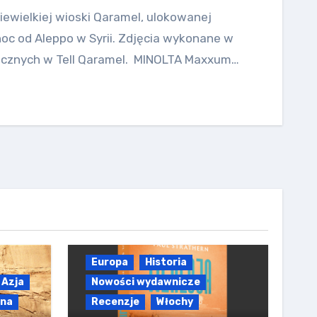
niewielkiej wioski Qaramel, ulokowanej
noc od Aleppo w Syrii. Zdjęcia wykonane w
ogicznych w Tell Qaramel. MINOLTA Maxxum…
Europa
Historia
Azja
Nowości wydawnicze
lna
Recenzje
Włochy