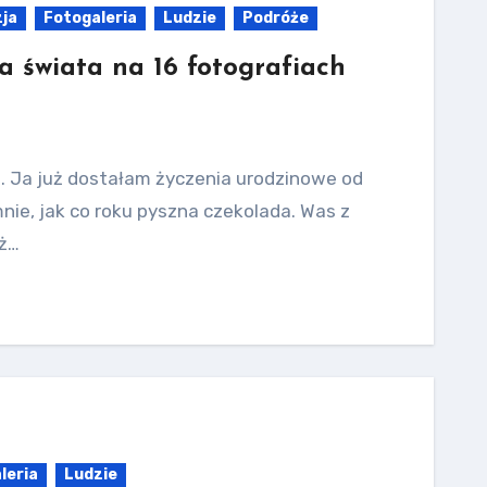
zja
Fotogaleria
Ludzie
Podróże
ła świata na 16 fotografiach
ka. Ja już dostałam życzenia urodzinowe od
ie, jak co roku pyszna czekolada. Was z
óż…
leria
Ludzie