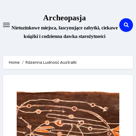
Skip
to
Archeopasja
content
Nietuzinkowe miejsca, fascynujące zabytki, ciekawe
książki i codzienna dawka starożytności
Home
Rdzenna Ludność Australlii