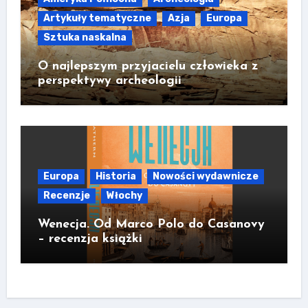
Artykuły tematyczne
Azja
Europa
Sztuka naskalna
O najlepszym przyjacielu człowieka z
perspektywy archeologii
Europa
Historia
Nowości wydawnicze
Recenzje
Włochy
Wenecja. Od Marco Polo do Casanovy
– recenzja książki