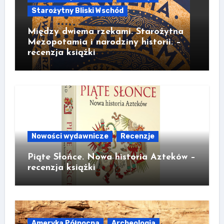
Starożytny Bliski Wschód
Między dwiema rzekami. Starożytna
Mezopotamia i narodziny historii. –
recenzja książki
Nowości wydawnicze
Recenzje
Piąte Słońce. Nowa historia Azteków –
recenzja książki
Ameryka Północna
Archeologia