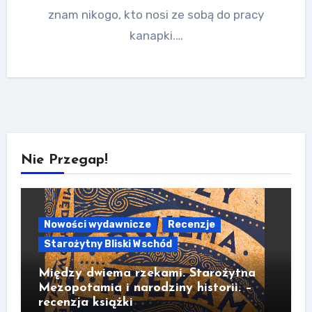
znam nikogo, kto nosi ze sobą do pracy
kanapki.…
Nie Przegap!
Nowości wydawnicze
Recenzje
Starożytny Bliski Wschód
Między dwiema rzekami. Starożytna
Mezopotamia i narodziny historii. –
recenzja książki