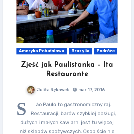
Ameryka Południowa
Brazylia
Podróże
Zjeść jak Paulistanka – Ita
Restaurante
Julita Rękawek
mar 17, 2016
S
ão Paulo to gastronomiczny raj.
Restauracji, barów szybkiej obsługi,
dużych i małych kawiarni jest tu więcej
niż sklepów spożywczych. Osobiście nie