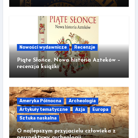
Nowości wydawnicze
Recenzje
Piąte Słońce. Nowa historia Azteków –
recenzja książki
Ameryka Północna
Archeologia
Artykuły tematyczne
Azja
Europa
Sztuka naskalna
O najlepszym przyjacielu człowieka z
perspektywy archeologii