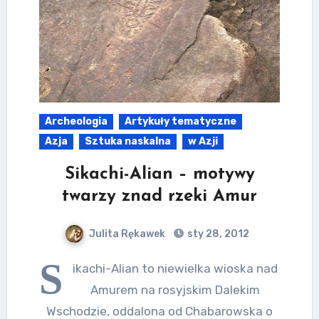
Archeologia
Artykuły tematyczne
Azja
Sztuka naskalna
w Azji
Sikachi-Alian – motywy
twarzy znad rzeki Amur
Julita Rękawek
sty 28, 2012
S
ikachi-Alian to niewielka wioska nad
Amurem na rosyjskim Dalekim
Wschodzie, oddalona od Chabarowska o