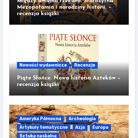
Między dwiema rzekami. Starożytna
Mezopotamia i narodziny historii. –
recenzja książki
Nowości wydawnicze
Recenzje
Piąte Słońce. Nowa historia Azteków –
recenzja książki
Ameryka Północna
Archeologia
Artykuły tematyczne
Azja
Europa
Sztuka naskalna