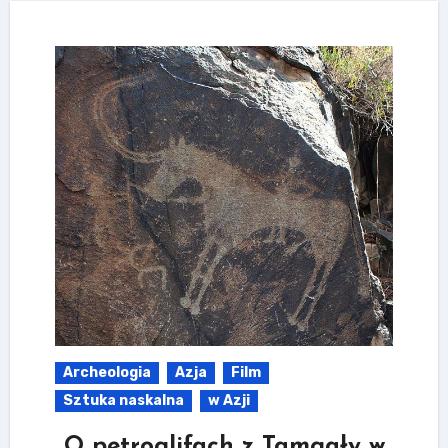
Archeologia
Azja
Film
Sztuka naskalna
w Azji
O petroglifach z Tamgały w