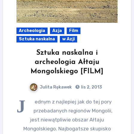
Archeologia
Azja
Film
Sztuka naskalna
w Azji
Sztuka naskalna i
archeologia Ałtaju
Mongolskiego [FILM]
Julita Rękawek
lis 2, 2013
J
ednym z najlepiej jak do tej pory
przebadanych regionów Mongolii,
jest niewątpliwie obszar Ałtaju
Mongolskiego. Najbogatsze skupisko