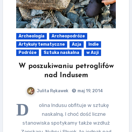
Archeologia
Archeopodróże
Artykuły tematyczne
Azja
Indie
Podróże
Sztuka naskalna
w Azji
W poszukiwaniu petroglifów
nad Indusem
Julita Rękawek
maj 19, 2014
D
olina Indusu obfituje w sztukę
naskalną. I choć dość liczne
stanowiska spotykamy także wzdłuż
Zanskaru, Nubry i Shyok, to jednak nad