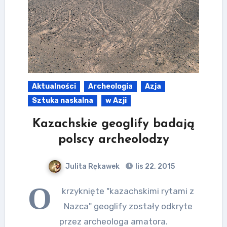
Aktualności
Archeologia
Azja
Sztuka naskalna
w Azji
Kazachskie geoglify badają
polscy archeolodzy
Julita Rękawek
lis 22, 2015
O
krzyknięte "kazachskimi rytami z
Nazca" geoglify zostały odkryte
przez archeologa amatora.