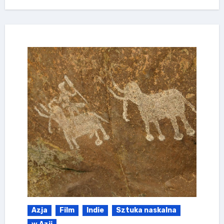
Azja
Film
Indie
Sztuka naskalna