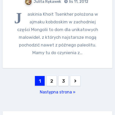
Julita Rękawek
lis 11, 2012
J
askinia Khoit Tsenkher położona w
ajmaku kobdoskim w zachodniej
części Mongolii to dom dla unikatowych
malowideł, z których najstarsze mogą
pochodzić nawet z późnego paleolitu.
Mamy tu do czynienia z…
Stronicowanie
1
2
3
wpisów
Następna strona »