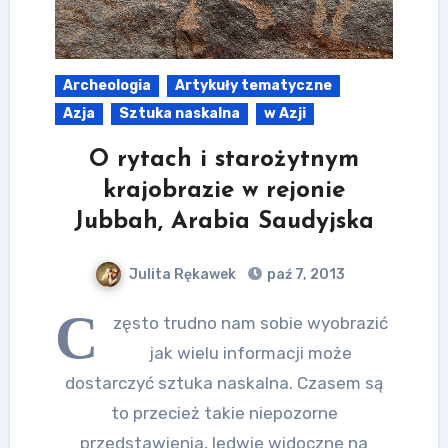
Archeologia
Artykuły tematyczne
Azja
Sztuka naskalna
w Azji
O rytach i starożytnym
krajobrazie w rejonie
Jubbah, Arabia Saudyjska
Julita Rękawek
paź 7, 2013
C
zęsto trudno nam sobie wyobrazić
jak wielu informacji może
dostarczyć sztuka naskalna. Czasem są
to przecież takie niepozorne
przedstawienia, ledwie widoczne na