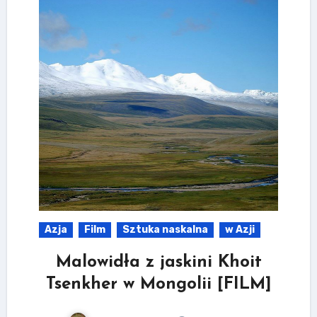
Azja
Film
Sztuka naskalna
w Azji
Malowidła z jaskini Khoit
Tsenkher w Mongolii [FILM]