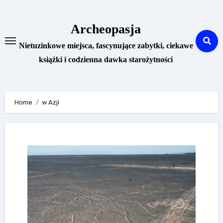
Skip
to
Archeopasja
content
Nietuzinkowe miejsca, fascynujące zabytki, ciekawe
książki i codzienna dawka starożytności
Home
w Azji