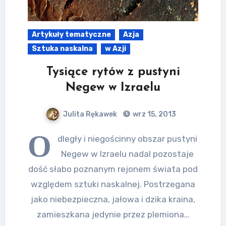
Artykuły tematyczne
Azja
Sztuka naskalna
w Azji
Tysiące rytów z pustyni
Negew w Izraelu
Julita Rękawek
wrz 15, 2013
O
dległy i niegościnny obszar pustyni
Negew w Izraelu nadal pozostaje
dość słabo poznanym rejonem świata pod
względem sztuki naskalnej. Postrzegana
jako niebezpieczna, jałowa i dzika kraina,
zamieszkana jedynie przez plemiona…