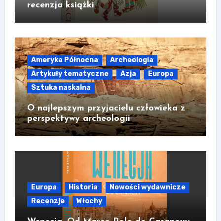
recenzja książki
Ameryka Północna
Archeologia
Artykuły tematyczne
Azja
Europa
Sztuka naskalna
O najlepszym przyjacielu człowieka z
perspektywy archeologii
Europa
Historia
Nowości wydawnicze
Recenzje
Włochy