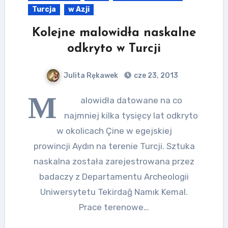
Turcja
w Azji
Kolejne malowidła naskalne
odkryto w Turcji
Julita Rękawek
cze 23, 2013
M
alowidła datowane na co
najmniej kilka tysięcy lat odkryto
w okolicach Çine w egejskiej
prowincji Aydın na terenie Turcji. Sztuka
naskalna została zarejestrowana przez
badaczy z Departamentu Archeologii
Uniwersytetu Tekirdağ Namık Kemal.
Prace terenowe…