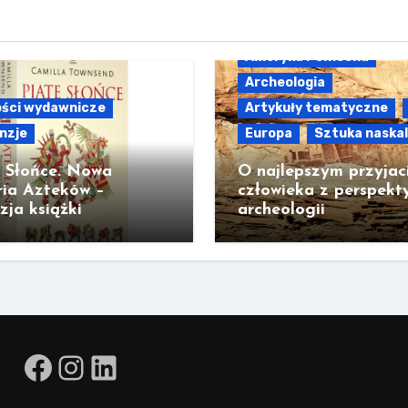
Ameryka Północna
Archeologia
ści wydawnicze
Artykuły tematyczne
nzje
Europa
Sztuka naska
e Słońce. Nowa
O najlepszym przyjac
ria Azteków –
człowieka z perspekt
zja książki
archeologii
Facebook
Instagram
LinkedIn