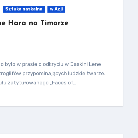
Sztuka naskalna
w Azji
ene Hara na Timorze
o było w prasie o odkryciu w Jaskini Lene
roglifów przypominających ludzkie twarze.
ułu zatytułowanego „Faces of…