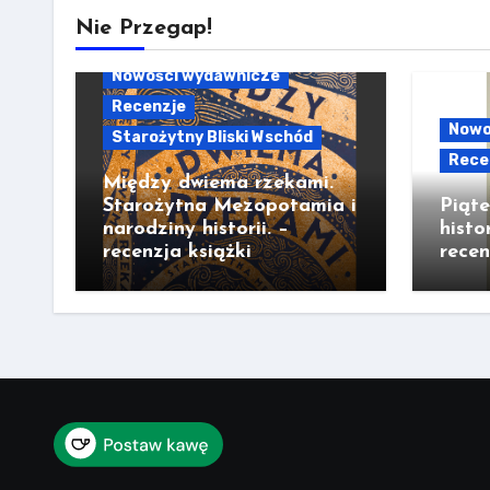
Nie Przegap!
Nowości wydawnicze
Recenzje
Nowo
Starożytny Bliski Wschód
Rece
Między dwiema rzekami.
Starożytna Mezopotamia i
Piąt
narodziny historii. –
histo
recenzja książki
recen