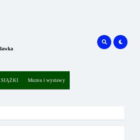
 dawka
 KSIĄŻKI
Muzea i wystawy