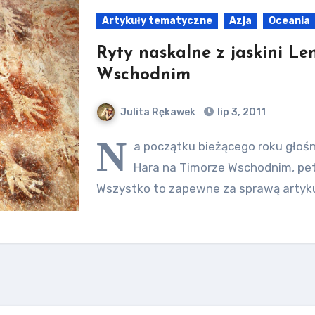
Artykuły tematyczne
Azja
Oceania
Ryty naskalne z jaskini L
Wschodnim
Julita Rękawek
lip 3, 2011
N
a początku bieżącego roku głośn
Hara na Timorze Wschodnim, pet
Wszystko to zapewne za sprawą artyk