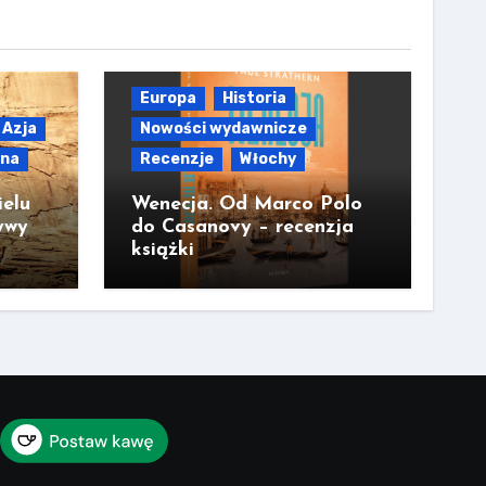
Europa
Historia
Azja
Nowości wydawnicze
lna
Recenzje
Włochy
ielu
Wenecja. Od Marco Polo
ywy
do Casanovy – recenzja
książki