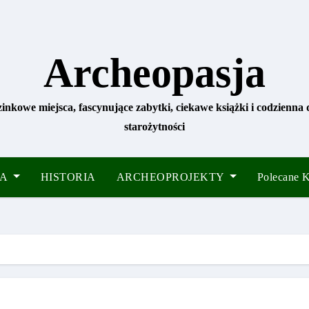
Archeopasja
zinkowe miejsca, fascynujące zabytki, ciekawe książki i codzienna
starożytności
IA
HISTORIA
ARCHEOPROJEKTY
Polecane