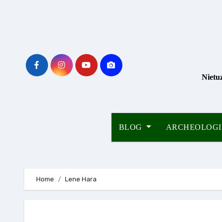
Skip
to
content
Nietu
BLOG
ARCHEOLOG
Home
Lene Hara