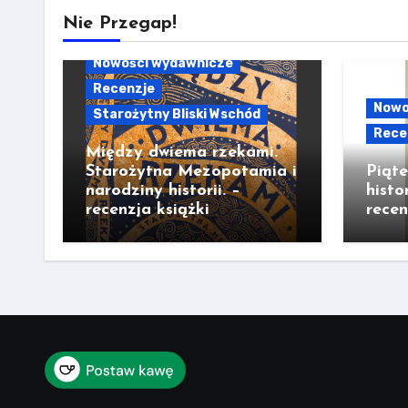
Nie Przegap!
Nowości wydawnicze
Recenzje
Nowo
Starożytny Bliski Wschód
Rece
Między dwiema rzekami.
Starożytna Mezopotamia i
Piąt
narodziny historii. –
histo
recenzja książki
recen