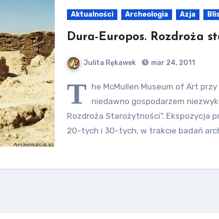
Aktualności
Archeologia
Azja
Bli
Dura-Europos. Rozdroża st
Julita Rękawek
mar 24, 2011
T
he McMullen Museum of Art przy 
niedawno gospodarzem niezwykł
Rozdroża Starożytności". Ekspozycja p
20-tych i 30-tych, w trakcie badań ar