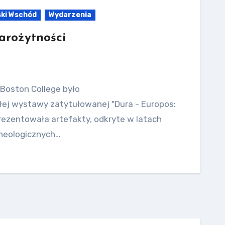
ski Wschód
Wydarzenia
arożytności
Boston College było
ej wystawy zatytułowanej "Dura - Europos:
rezentowała artefakty, odkryte w latach
cheologicznych…