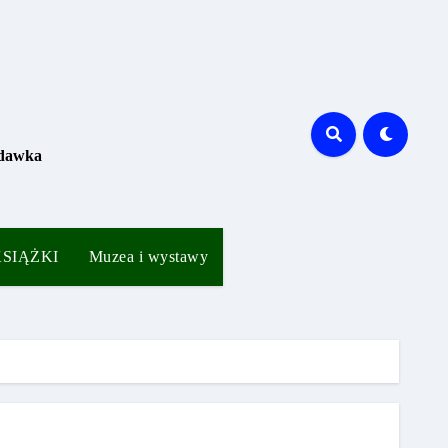
 dawka
 KSIĄŻKI
Muzea i wystawy