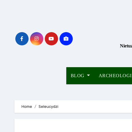
Skip
to
content
Nietu
BLOG
ARCHEOLOG
Home
Seleucydzi