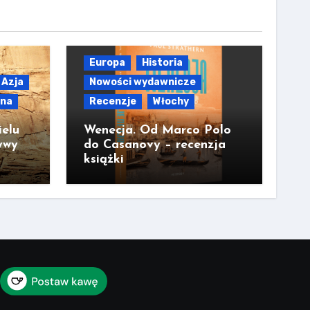
Europa
Historia
Azja
Nowości wydawnicze
lna
Recenzje
Włochy
ielu
Wenecja. Od Marco Polo
ywy
do Casanovy – recenzja
książki