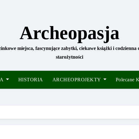
Archeopasja
zinkowe miejsca, fascynujące zabytki, ciekawe książki i codzienna
starożytności
IA
HISTORIA
ARCHEOPROJEKTY
Polecane