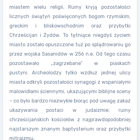
miastem wielu religii. Ruiny kryją pozostałości
licznych świątyń poświęconych bogom rzymskim,
greckim i bliskowschodnim oraz przybytki
Chrześcijan i Żydów. To tętniące niegdyś życiem
miasto zostało opuszczone tuż po splądrowaniu go
przez wojska Sasanidów w 256 n.e. Od tego czasu
pozostawało „zagrzebane” w piaskach
pustyni. Archeolodzy tylko wzdłuż jednej ulicy
miasta odkryli pozostałości synagogi z wspaniałymi
malowidłami ściennymi, ukazującymi biblijne sceny
– co było bardzo niezwykłe biorąc pod uwagę zakaz
ukazywania postaci w judaizmie; ruiny
chrześcijańskich kościołów z najprawdopodobniej
najstarszym znanym baptysterium oraz przybytki
mitraizmu.