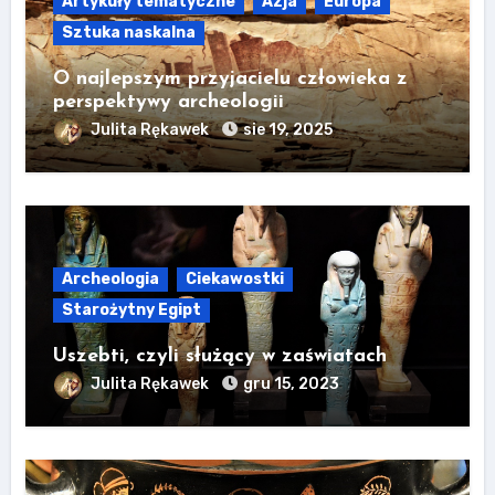
Artykuły tematyczne
Azja
Europa
Sztuka naskalna
O najlepszym przyjacielu człowieka z
perspektywy archeologii
Julita Rękawek
sie 19, 2025
Archeologia
Ciekawostki
Starożytny Egipt
Uszebti, czyli służący w zaświatach
Julita Rękawek
gru 15, 2023