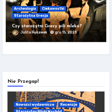
Archeologia
Ciekawostki
Starożytna Grecja
Czy starożytni Grecy pili mleko?
Julita Rękawek
gru 15, 2023
Nie Przegap!
Nowości wydawnicze
Recenzje
Starożytny Bliski Wschód