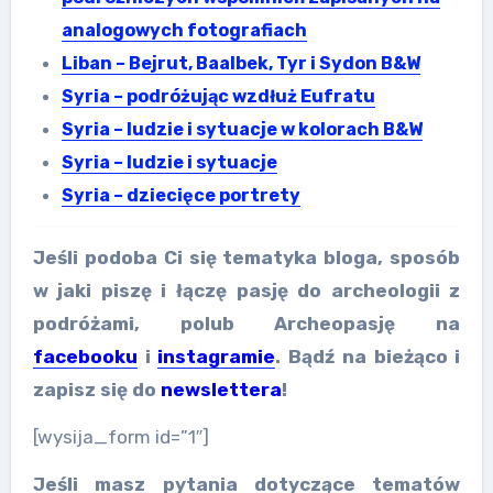
analogowych fotografiach
Liban – Bejrut, Baalbek, Tyr i Sydon B&W
Syria – podróżując wzdłuż Eufratu
Syria – ludzie i sytuacje w kolorach B&W
Syria – ludzie i sytuacje
Syria – dziecięce portrety
Jeśli podoba Ci się tematyka bloga, sposób
w jaki piszę i łączę pasję do archeologii z
podróżami, polub Archeopasję na
facebooku
i
instagramie
. Bądź na bieżąco i
zapisz się do
newslettera
!
[wysija_form id=”1″]
Jeśli masz pytania dotyczące tematów