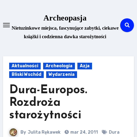
Skip
to
Archeopasja
content
Nietuzinkowe miejsca, fascynujące zabytki, ciekawe
książki i codzienna dawka starożytności
Aktualności
Archeologia
Azja
Bliski Wschód
Wydarzenia
Dura-Europos.
Rozdroża
starożytności
By
Julita Rękawek
mar 24, 2011
Dura