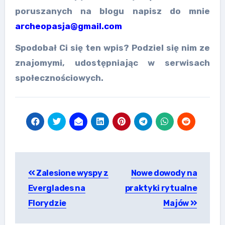
poruszanych na blogu napisz do mnie
archeopasja@gmail.com
Spodobał Ci się ten wpis? Podziel się nim ze
znajomymi, udostępniając w serwisach
społecznościowych.
Nawigacja
Zalesione wyspy z
Nowe dowody na
wpisu
Everglades na
praktyki rytualne
Florydzie
Majów