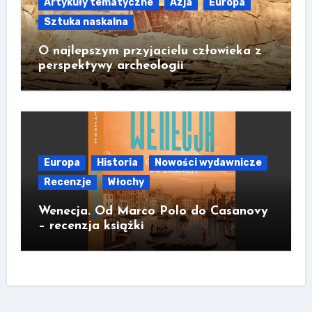
Artykuły tematyczne
Azja
Europa
Sztuka naskalna
O najlepszym przyjacielu człowieka z
perspektywy archeologii
Europa
Historia
Nowości wydawnicze
Recenzje
Włochy
Wenecja. Od Marco Polo do Casanovy
– recenzja książki