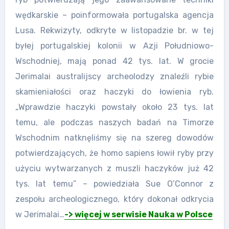
wędkarskie – poinformowała portugalska agencja
Lusa. Rekwizyty, odkryte w listopadzie br. w tej
byłej portugalskiej kolonii w Azji Południowo-
Wschodniej, mają ponad 42 tys. lat. W grocie
Jerimalai australijscy archeolodzy znaleźli rybie
skamieniałości oraz haczyki do łowienia ryb.
„Wprawdzie haczyki powstały około 23 tys. lat
temu, ale podczas naszych badań na Timorze
Wschodnim natknęliśmy się na szereg dowodów
potwierdzających, że homo sapiens łowił ryby przy
użyciu wytwarzanych z muszli haczyków już 42
tys. lat temu” – powiedziała Sue O’Connor z
zespołu archeologicznego, który dokonał odkrycia
w Jerimalai…
-> więcej w serwisie Nauka w Polsce