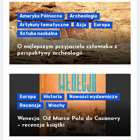
Ameryka Północna
Archeologia
Artykuły tematyczne
Azja
Europa
Sztuka naskalna
O najlepszym przyjacielu człowieka z
perspektywy archeologii
Europa
Historia
Nowości wydawnicze
Recenzje
Włochy
Wenecja. Od Marco Polo do Casanovy
– recenzja książki