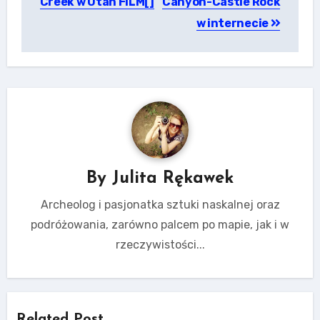
Creek w Utah FILM[]
Canyon-Castle Rock
w internecie
By
Julita Rękawek
Archeolog i pasjonatka sztuki naskalnej oraz
podróżowania, zarówno palcem po mapie, jak i w
rzeczywistości...
Related Post