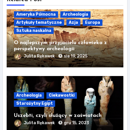
Ameryka Północna
Archeologia
Artykuły tematyczne
Azja
Europa
Sztuka naskalna
O najlepszym przyjacielu człowieka z
perspektywy archeologii
Julita Rękawek
sie 19, 2025
Archeologia
Ciekawostki
Starożytny Egipt
Uszebti, czyli służący w zaświatach
Julita Rękawek
gru 15, 2023