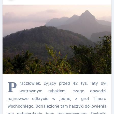
P
raczłowiek, żyjący przed 42 tys. laty był
wytrawnym rybakiem, czego dowodzi
najnowsze odkrycie w jednej z grot Timoru
Wschodniego. Odnalezione tam haczyki do łowienia
ryb potwierdzają jego zaawansowane techniki