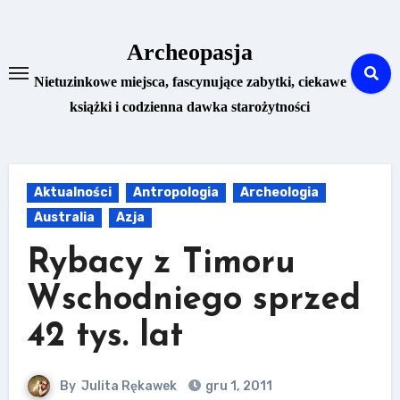
Skip
to
Archeopasja
content
Nietuzinkowe miejsca, fascynujące zabytki, ciekawe
książki i codzienna dawka starożytności
Aktualności
Antropologia
Archeologia
Australia
Azja
Rybacy z Timoru
Wschodniego sprzed
42 tys. lat
By
Julita Rękawek
gru 1, 2011