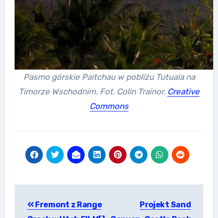
Pasmo górskie Paitchau w pobliżu Tutuala na
Timorze Wschodnim. Fot. Colin Trainor.
Creative
Commons
Nawigacja
Fremont z Range
Projekt Sand
wpisu