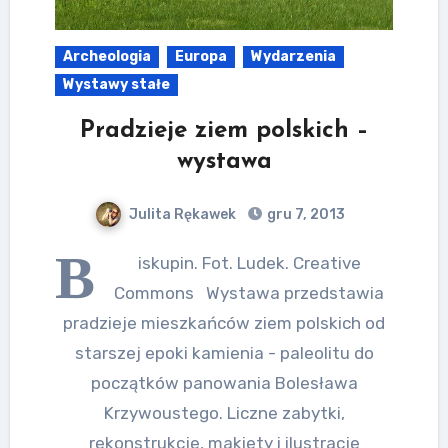
Archeologia
Europa
Wydarzenia
Wystawy stałe
Pradzieje ziem polskich –
wystawa
Julita Rękawek
gru 7, 2013
B
iskupin. Fot. Ludek. Creative
Commons Wystawa przedstawia
pradzieje mieszkańców ziem polskich od
starszej epoki kamienia - paleolitu do
początków panowania Bolesława
Krzywoustego. Liczne zabytki,
rekonstrukcje, makiety i ilustracje