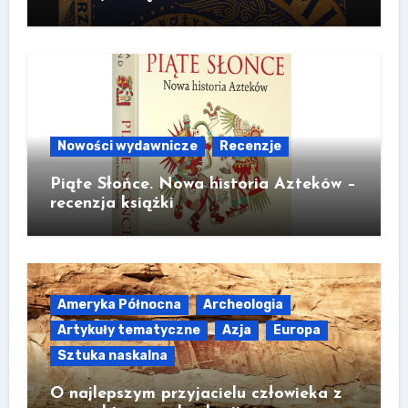
Nowości wydawnicze
Recenzje
Piąte Słońce. Nowa historia Azteków –
recenzja książki
Ameryka Północna
Archeologia
Artykuły tematyczne
Azja
Europa
Sztuka naskalna
O najlepszym przyjacielu człowieka z