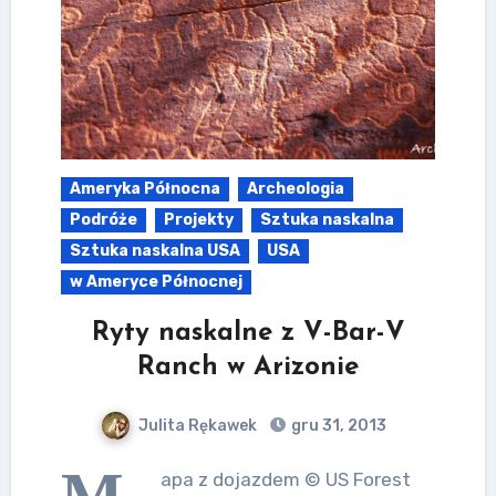
Ameryka Północna
Archeologia
Podróże
Projekty
Sztuka naskalna
Sztuka naskalna USA
USA
w Ameryce Północnej
Ryty naskalne z V-Bar-V
Ranch w Arizonie
Julita Rękawek
gru 31, 2013
M
apa z dojazdem © US Forest