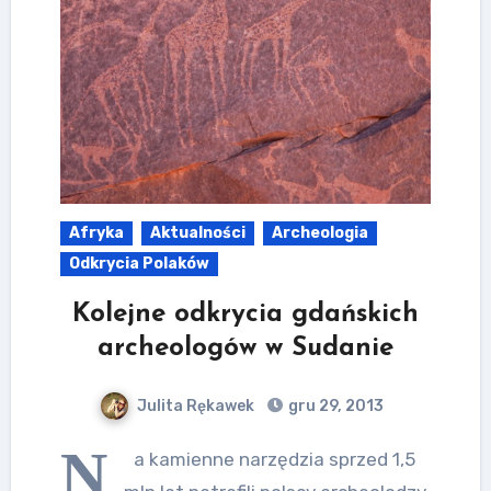
Afryka
Aktualności
Archeologia
Odkrycia Polaków
Kolejne odkrycia gdańskich
archeologów w Sudanie
Julita Rękawek
gru 29, 2013
N
a kamienne narzędzia sprzed 1,5