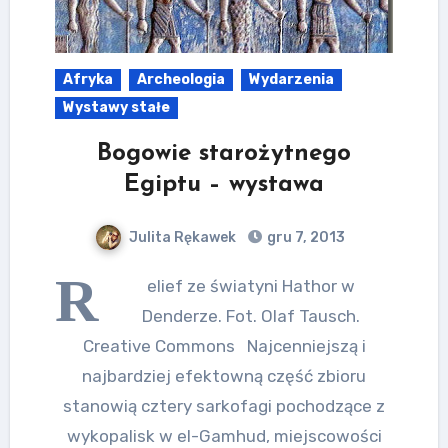
Afryka
Archeologia
Wydarzenia
Wystawy stałe
Bogowie starożytnego
Egiptu – wystawa
Julita Rękawek
gru 7, 2013
R
elief ze światyni Hathor w
Denderze. Fot. Olaf Tausch.
Creative Commons Najcenniejszą i
najbardziej efektowną część zbioru
stanowią cztery sarkofagi pochodzące z
wykopalisk w el-Gamhud, miejscowości