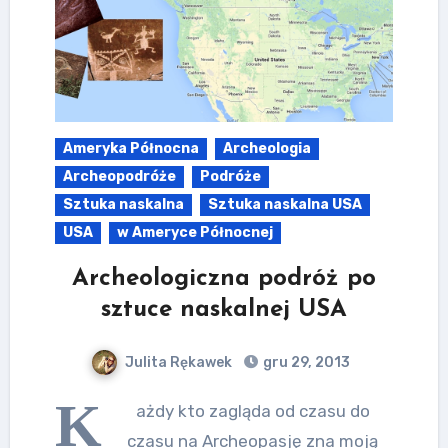
Ameryka Północna
Archeologia
Archeopodróże
Podróże
Sztuka naskalna
Sztuka naskalna USA
USA
w Ameryce Północnej
Archeologiczna podróż po
sztuce naskalnej USA
Julita Rękawek
gru 29, 2013
K
ażdy kto zagląda od czasu do
czasu na Archeopasję zna moją