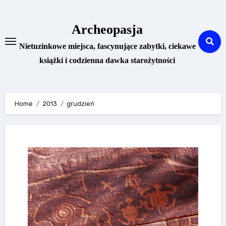
Skip
to
Archeopasja
content
Nietuzinkowe miejsca, fascynujące zabytki, ciekawe
książki i codzienna dawka starożytności
Home
2013
grudzień