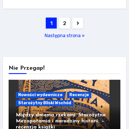
Stronicowanie
1
2
wpisów
Następna strona »
Nie Przegap!
Nowości wydawnicze
Recenzje
Starożytny Bliski Wschód
Między dwiema rzekami. Starożytna
Mezopotamia i narodziny historii. –
recenzja książki