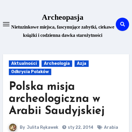
Skip
to
Archeopasja
content
Nietuzinkowe miejsca, fascynujące zabytki, ciekawe
książki i codzienna dawka starożytności
Aktualności
Archeologia
Azja
Odkrycia Polaków
Polska misja
archeologiczna w
Arabii Saudyjskiej
By
Julita Rękawek
sty 22, 2014
Arabia