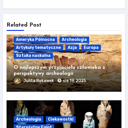
Related Post
Ameryka Północna
Archeologia
Artykuły tematyczne
Azja
Europa
Sztuka naskalna
O najlepszym przyjacielu człowieka z
perspektywy archeologii
Julita Rękawek
sie 19, 2025
Archeologia
Ciekawostki
Starożytny Egipt