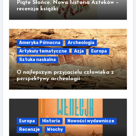
Piąte Słońce. Nowa historia Azteków –
recenzja książki
Ameryka Północna
Archeologia
Artykuły tematyczne
Azja
Europa
Sztuka naskalna
O najlepszym przyjacielu człowieka z
perspektywy archeologii
Europa
Historia
Nowości wydawnicze
Recenzje
Włochy