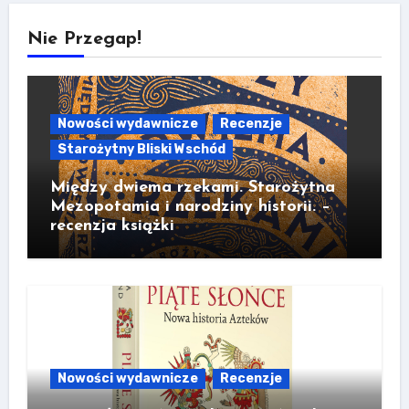
Nie Przegap!
Nowości wydawnicze
Recenzje
Starożytny Bliski Wschód
Między dwiema rzekami. Starożytna
Mezopotamia i narodziny historii. –
recenzja książki
Nowości wydawnicze
Recenzje