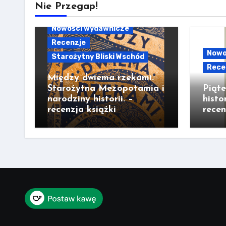
Nie Przegap!
Nowości wydawnicze
Recenzje
Nowo
Starożytny Bliski Wschód
Rece
Między dwiema rzekami.
Starożytna Mezopotamia i
Piąt
narodziny historii. –
histo
recenzja książki
recen