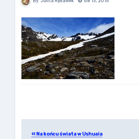
By
Julita Rękawek
sie 13, 2015
Nawigacja
Na końcu świata w Ushuaia
wpisu