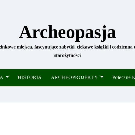
Archeopasja
zinkowe miejsca, fascynujące zabytki, ciekawe książki i codzienna
starożytności
IA
HISTORIA
ARCHEOPROJEKTY
Polecane