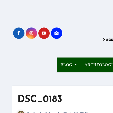
Skip
to
content
Nietu
BLOG
ARCHEOLOG
DSC_0183