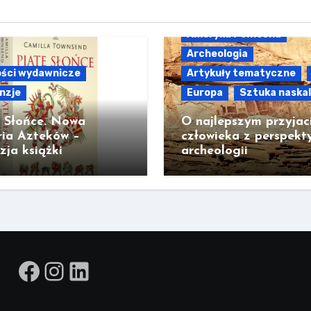
Ameryka Północna
Archeologia
ści wydawnicze
Artykuły tematyczne
nzje
Europa
Sztuka naska
e Słońce. Nowa
O najlepszym przyjac
ria Azteków –
człowieka z perspekt
zja książki
archeologii
Facebook
Instagram
LinkedIn