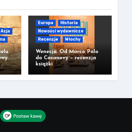
Europa
Historia
Azja
Nowości wydawnicze
lna
Recenzje
Włochy
ielu
Wenecja. Od Marco Polo
ywy
do Casanovy – recenzja
książki