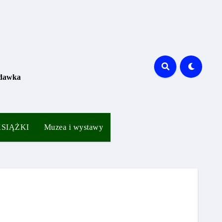
 dawka
 KSIĄŻKI
Muzea i wystawy